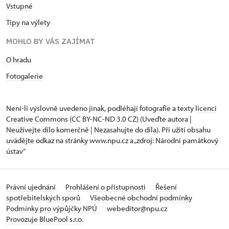
Vstupné
Tipy na výlety
MOHLO BY VÁS ZAJÍMAT
O hradu
Fotogalerie
Není-li výslovně uvedeno jinak, podléhají fotografie a texty
licenci
Creative Commons
(CC BY-NC-ND 3.0 CZ) (Uveďte autora |
Neužívejte dílo komerčně | Nezasahujte do díla). Při užití obsahu
uvádějte odkaz na stránky www.npu.cz a „zdroj: Národní památkový
ústav“
Právní ujednání
Prohlášení o přístupnosti
Řešení
spotřebitelských sporů
Všeobecné obchodní podmínky
Podmínky pro výpůjčky NPÚ
webeditor@npu.cz
Provozuje BluePool s.r.o.