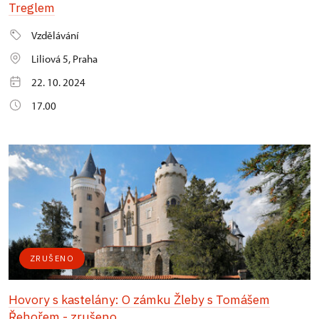
Treglem
Vzdělávání
Liliová 5, Praha
22. 10. 2024
17.00
ZRUŠENO
Hovory s kastelány: O zámku Žleby s Tomášem
Řehořem - zrušeno