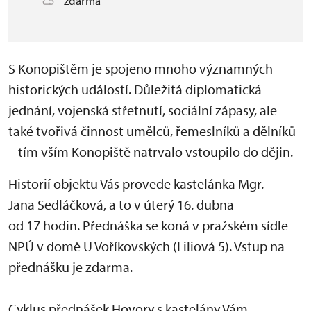
zdarma
S Konopištěm je spojeno mnoho významných
historických událostí. Důležitá diplomatická
jednání, vojenská střetnutí, sociální zápasy, ale
také tvořivá činnost umělců, řemeslníků a dělníků
– tím vším Konopiště natrvalo vstoupilo do dějin.
Historií objektu Vás provede kastelánka Mgr.
Jana Sedláčková, a to v úterý 16. dubna
od 17 hodin. Přednáška se koná v pražském sídle
NPÚ v domě U Voříkovských (Liliová 5). Vstup na
přednášku je zdarma.
Cyklus přednášek Hovory s kastelány Vám