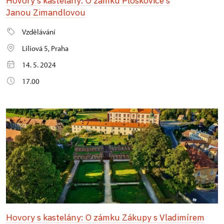
Hovory s kastelány: O zámku Ploskovice s
Janou Zimandlovou
Vzdělávání
Liliová 5, Praha
14. 5. 2024
17.00
Hovory s kastelány: O zámku Zákupy s Vladimírem