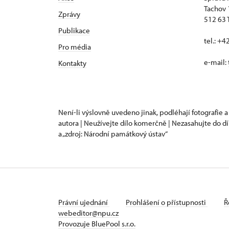
Tachov
Zprávy
512 63 
Publikace
tel.: +
Pro média
e-mail:
Kontakty
Není-li výslovně uvedeno jinak, podléhají fotografie a
autora | Neužívejte dílo komerčně | Nezasahujte do dí
a „zdroj: Národní památkový ústav“
Právní ujednání
Prohlášení o přístupnosti
Ř
webeditor@npu.cz
Provozuje BluePool s.r.o.