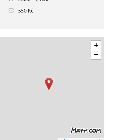
550 Kč
+
−