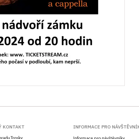
Ý KONTAKT
INFORMACE PRO NÁVŠTĚVNÍ
hradu Trosky
Informace pro návštěvníky