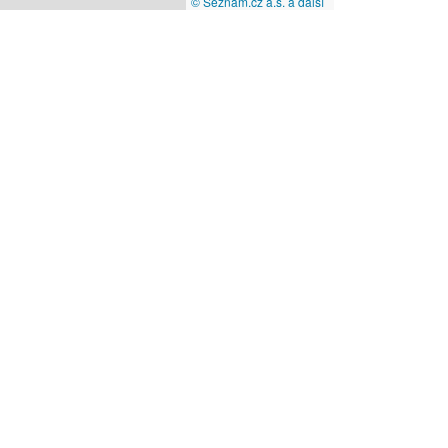
© Seznam.cz a.s. a další