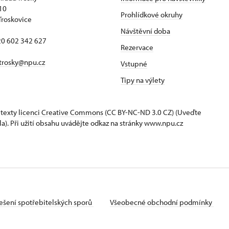
 10
Prohlídkové okruhy
Troskovice
Návštěvní doba
420 602 342 627
Rezervace
trosky@npu.cz
Vstupné
Tipy na výlety
 texty
licenci Creative Commons
(CC BY-NC-ND 3.0 CZ) (Uveďte
la). Při užití obsahu uvádějte odkaz na stránky www.npu.cz
ešení spotřebitelských sporů
Všeobecné obchodní podmínky