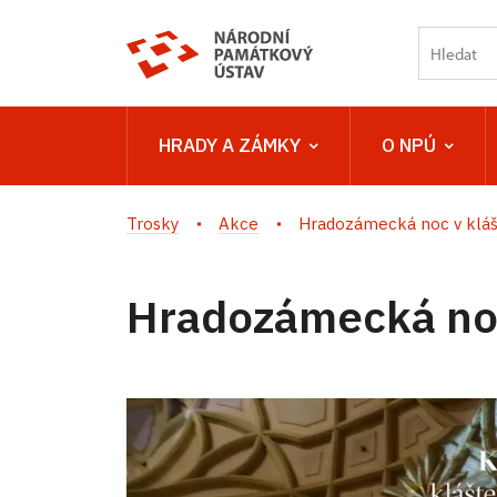
HRADY A ZÁMKY
O NPÚ
Trosky
Akce
Hradozámecká noc v klášt
Hradozámecká noc