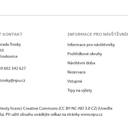
Ý KONTAKT
INFORMACE PRO NÁVŠTĚVNÍ
hradu Trosky
Informace pro návštěvníky
 10
Prohlídkové okruhy
Troskovice
Návštěvní doba
420 602 342 627
Rezervace
trosky@npu.cz
Vstupné
Tipy na výlety
 texty
licenci Creative Commons
(CC BY-NC-ND 3.0 CZ) (Uveďte
la). Při užití obsahu uvádějte odkaz na stránky www.npu.cz