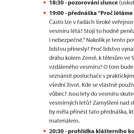
18:30 - pozorování slunce
(uskut
19:00 - přednáška "Proč létáme 
Často lze v řadách široké veřejnos
vesmíru létá? Stojí to hodně peněz
i nebezpečné.“ Nakolik je tento p
lidstvu přinesly? Proč lidstvo vy
dráhu kolem Země, k tělesům ve Sl
vzdáleného vesmíru? O tom bude p
seznámit posluchače s praktickým
všední život. Kde se vlastně použí
vůbec? Jsou lety do vesmíru skuteč
vesmírných letů? Zamyšlení nad st
by měla přinést tato přednáška,
materiálem.
20:30 - prohlídka klášterního k