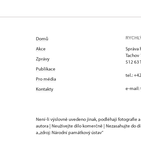
RYCHL
Domů
Akce
Správa 
Tachov
Zprávy
512 63 
Publikace
tel.: +
Pro média
e-mail:
Kontakty
Není-li výslovně uvedeno jinak, podléhají fotografie a
autora | Neužívejte dílo komerčně | Nezasahujte do dí
a „zdroj: Národní památkový ústav“