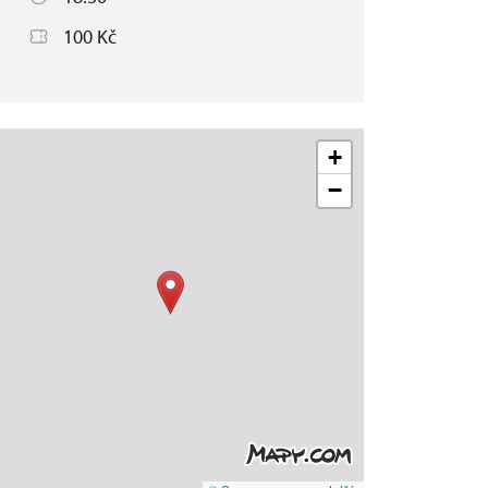
100 Kč
+
−