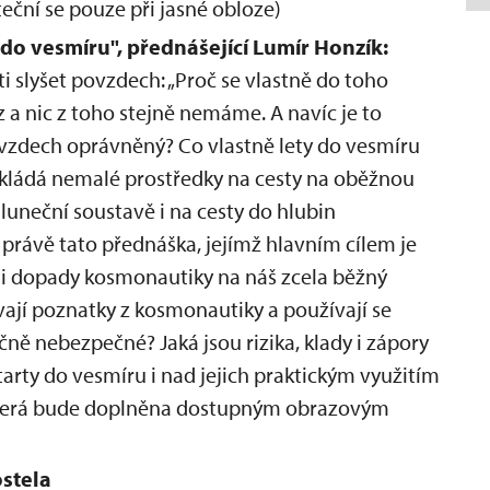
eční se pouze při jasné obloze)
do vesmíru", přednášející Lumír Honzík:
ti slyšet povzdech: „Proč se vlastně do toho
 a nic z toho stejně nemáme. A navíc je to
ovzdech oprávněný? Co vlastně lety do vesmíru
nakládá nemalé prostředky na cesty na oběžnou
uneční soustavě i na cesty do hlubin
rávě tato přednáška, jejímž hlavním cílem je
i dopady kosmonautiky na náš zcela běžný
vají poznatky z kosmonautiky a používají se
ně nebezpečné? Jaká jsou rizika, klady i zápory
arty do vesmíru i nad jejich praktickým využitím
 která bude doplněna dostupným obrazovým
ostela