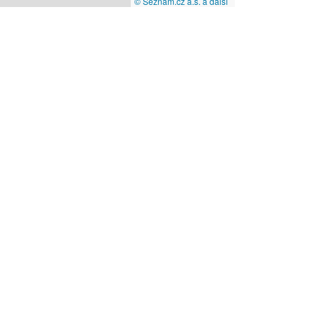
© Seznam.cz a.s. a další