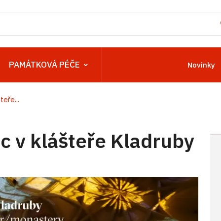
PAMÁTKOVÁ PÉČE
Novinky
eře...
 v klášteře Kladruby