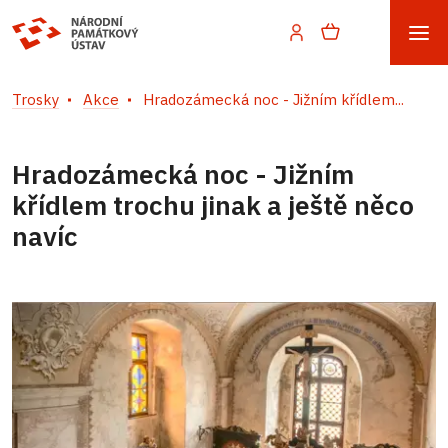
Trosky
Akce
Hradozámecká noc - Jižním křídlem...
Hradozámecká noc - Jižním
křídlem trochu jinak a ještě něco
navíc