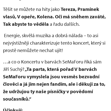
Těšit se můžete na hity jako
Tereza, Pramínek
vlasů, V opeře, Kolena. Oči má sněhem zaváté,
Tak abyste to věděla
a řadu dalších.
Energie, skvělá muzika a dobrá nálada – to asi
nejvýstižněji charakterizuje tento koncert, který si
prostě nemůžete nechat ujít!
…a co o Koncertu v barvách SeMaForu říká sám
Jiří Suchý?
„Ta parta, která pořad V barvách
SeMaForu vymyslela jsou vesměs bezvadní
člověci a já jim nejen fandím, ale i děkuji za to,
že udržujou ty naše písničky v povědomí
současníků.“
Účinkují: