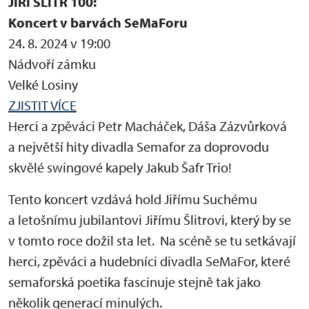
JIŘÍ ŠLITR 100:
Koncert v barvách SeMaForu
24. 8. 2024 v 19:00
Nádvoří zámku
Velké Losiny
ZJISTIT VÍCE
Herci a zpěváci Petr Macháček, Dáša Zázvůrková
a největší hity divadla Semafor za doprovodu
skvělé swingové kapely Jakub Šafr Trio!
Tento koncert vzdává hold Jiřímu Suchému
a letošnímu jubilantovi Jiřímu Šlitrovi, který by se
v tomto roce dožil sta let. Na scéně se tu setkávají
herci, zpěváci a hudebníci divadla SeMaFor, které
semaforská poetika fascinuje stejně tak jako
několik generací minulých.