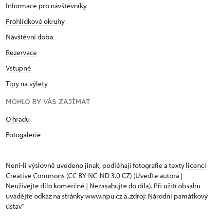
Informace pro návštěvníky
Prohlídkové okruhy
Návštěvní doba
Rezervace
Vstupné
Tipy na výlety
MOHLO BY VÁS ZAJÍMAT
O hradu
Fotogalerie
Není-li výslovně uvedeno jinak, podléhají fotografie a texty
licenci
Creative Commons
(CC BY-NC-ND 3.0 CZ) (Uveďte autora |
Neužívejte dílo komerčně | Nezasahujte do díla). Při užití obsahu
uvádějte odkaz na stránky www.npu.cz a „zdroj: Národní památkový
ústav“