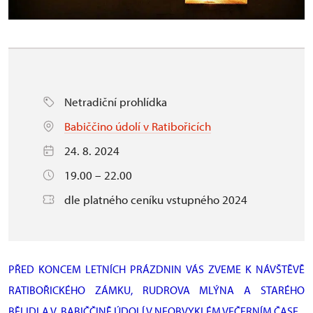
Netradiční prohlídka
Babiččino údolí v Ratibořicích
24. 8. 2024
19.00 – 22.00
dle platného ceníku vstupného 2024
PŘED KONCEM LETNÍCH PRÁZDNIN VÁS ZVEME K NÁVŠTĚVĚ
RATIBOŘICKÉHO ZÁMKU, RUDROVA MLÝNA A STARÉHO
BĚLIDLA V BABIČČINĚ ÚDOLÍ V NEOBVYKLÉM VEČERNÍM ČASE.