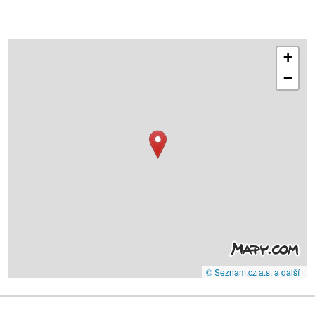
+
−
© Seznam.cz a.s. a další