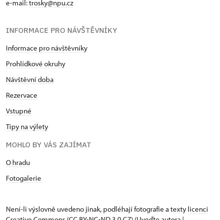
e-mail:
trosky@npu.cz
INFORMACE PRO NÁVŠTĚVNÍKY
Informace pro návštěvníky
Prohlídkové okruhy
Návštěvní doba
Rezervace
Vstupné
Tipy na výlety
MOHLO BY VÁS ZAJÍMAT
O hradu
Fotogalerie
Není-li výslovně uvedeno jinak, podléhají fotografie a texty
licenci
Creative Commons
(CC BY-NC-ND 3.0 CZ) (Uveďte autora |