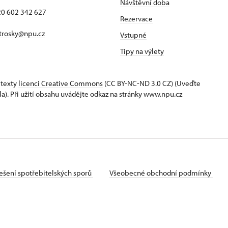
Návštěvní doba
420 602 342 627
Rezervace
trosky@npu.cz
Vstupné
Tipy na výlety
 texty
licenci Creative Commons
(CC BY-NC-ND 3.0 CZ) (Uveďte
la). Při užití obsahu uvádějte odkaz na stránky www.npu.cz
ešení spotřebitelských sporů
Všeobecné obchodní podmínky