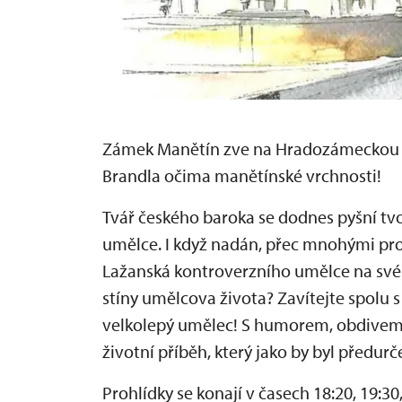
Zámek Manětín zve na Hradozámeckou no
Brandla očima manětínské vrchnosti!
Tvář českého baroka se dodnes pyšní t
umělce. I když nadán, přec mnohými pro 
Lažanská kontroverzního umělce na své
stíny umělcova života? Zavítejte spolu 
velkolepý umělec! S humorem, obdivem,
životní příběh, který jako by byl předu
Prohlídky se konají v časech 18:20, 19:30,