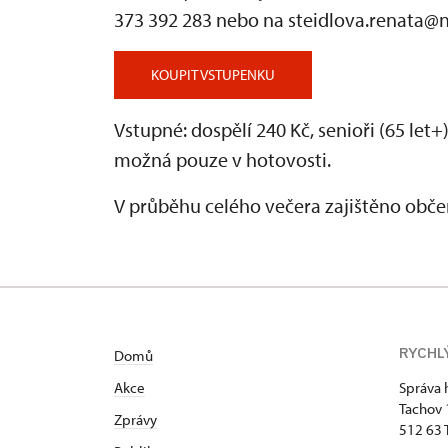
373 392 283 nebo na steidlova.renata@n
KOUPIT VSTUPENKU
Vstupné: dospělí 240 Kč, senioři (65 let
možná pouze v hotovosti.
V průběhu celého večera zajištěno obče
RYCHL
Domů
Akce
Správa 
Tachov
Zprávy
512 63 