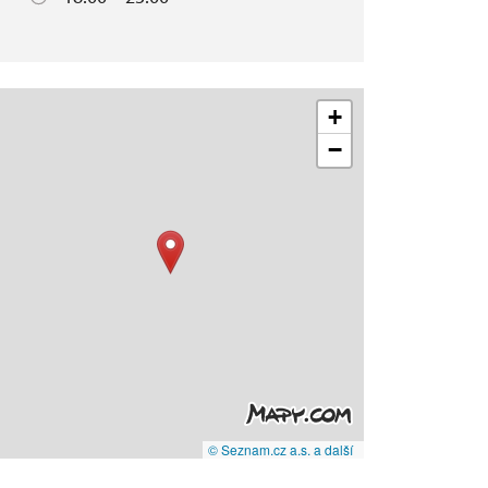
+
−
© Seznam.cz a.s. a další