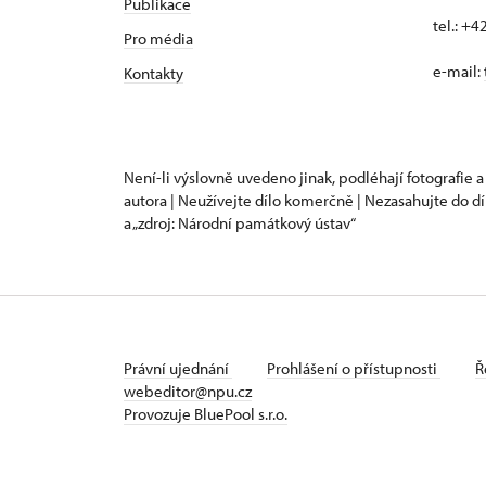
Publikace
tel.: +
Pro média
e-mail:
Kontakty
Není-li výslovně uvedeno jinak, podléhají fotografie a
autora | Neužívejte dílo komerčně | Nezasahujte do dí
a „zdroj: Národní památkový ústav“
Právní ujednání
Prohlášení o přístupnosti
Ř
webeditor@npu.cz
Provozuje BluePool s.r.o.