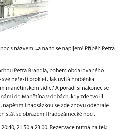
c s názvem ...a na to se napijem! Příběh Petra
vorbou Petra Brandla, bohem obdarovaného
své neřesti proklet. Jak uvítá hraběnka
m manětínském sídle? A poradí si nakonec se
s námi do Manětína v dobách, kdy zde tvořil
 napětím i nadsázkou se zde znovu odehraje
rčen stát se obrazem Hradozámecké noci.
 20:40, 21:50 a 23:00. Rezervace nutná na tel.: