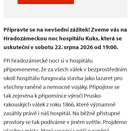
Připravte se na nevšední zážitek! Zveme vás na
Hradozámeckou noc hospitálu Kuks, která se
uskuteční v sobotu 22. srpna 2026 od 19:00.
Při hradozámecké noci si v hospitálu
připomeneme, že za všech válek v bezprostředním
okolí hospitálu fungovala stavba jako lazaret pro
všechny raněné a nemocné vojáky. Připojíme se
tak zejména k připomínce výročí Prusko-
rakouských válek z roku 1866, které významně
zasáhly právě i náš hospitál. Na běžně přistupné
prostory se tak podíváme v jiném světle. Projdeme
všechna místa, která souvisí s péčí o raněné