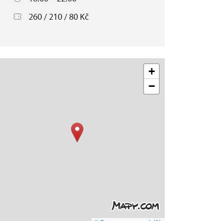
260 / 210 / 80 Kč
+
−