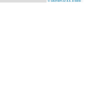
© Seznam.cz a.s. a další