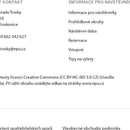
Ý KONTAKT
INFORMACE PRO NÁVŠTĚVNÍ
hradu Trosky
Informace pro návštěvníky
 10
Prohlídkové okruhy
Troskovice
Návštěvní doba
420 602 342 627
Rezervace
trosky@npu.cz
Vstupné
Tipy na výlety
 texty
licenci Creative Commons
(CC BY-NC-ND 3.0 CZ) (Uveďte
la). Při užití obsahu uvádějte odkaz na stránky www.npu.cz
ešení spotřebitelských sporů
Všeobecné obchodní podmínky