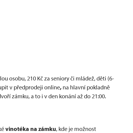
ou osobu, 210 Kč za seniory či mládež, děti (6-
upit v předprodeji online
,
na hlavní pokladně
ří zámku, a to i v den konání až do 21:00.
aké
vinotéka na zámku
, kde je možnost