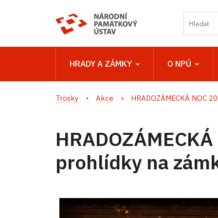
HRADY A ZÁMKY
O NPÚ
Trosky
Akce
HRADOZÁMECKÁ NOC 2024:
HRADOZÁMECKÁ N
prohlídky na zámk