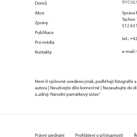
RYCHL
Domů
Akce
Správa 
Tachov
Zprávy
512 63 
Publikace
tel.: +
Pro média
e-mail:
Kontakty
Není-li výslovně uvedeno jinak, podléhají fotografie a
autora | Neužívejte dílo komerčně | Nezasahujte do dí
a „zdroj: Národní památkový ústav“
Právní ujednání
Prohlášení o přístupnosti
Ř