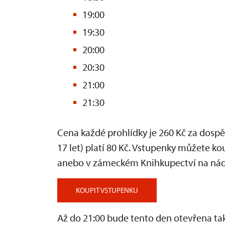
19:00
19:30
20:00
20:30
21:00
21:30
Cena každé prohlídky je 260 Kč za dospěl
17 let) platí 80 Kč. Vstupenky můžete ko
anebo v zámeckém Knihkupectví na nádvo
KOUPIT VSTUPENKU
Až do 21:00 bude tento den otevřena t