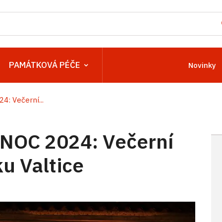
PAMÁTKOVÁ PÉČE
Novinky
 Večerní...
OC 2024: Večerní
u Valtice