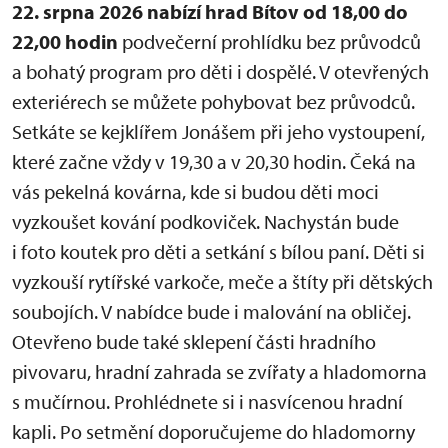
22. srpna 2026 nabízí hrad Bítov od 18,00 do
22,00 hodin
podvečerní prohlídku bez průvodců
a bohatý program pro děti i dospělé. V otevřených
exteriérech se můžete pohybovat bez průvodců.
Setkáte se kejklířem Jonášem při jeho vystoupení,
které začne vždy v 19,30 a v 20,30 hodin. Čeká na
vás pekelná kovárna, kde si budou děti moci
vyzkoušet kování podkoviček. Nachystán bude
i foto koutek pro děti a setkání s bílou paní. Děti si
vyzkouší rytířské varkoče, meče a štíty při dětských
soubojích. V nabídce bude i malování na obličej.
Otevřeno bude také sklepení části hradního
pivovaru, hradní zahrada se zvířaty a hladomorna
s mučírnou. Prohlédnete si i nasvícenou hradní
kapli. Po setmění doporučujeme do hladomorny