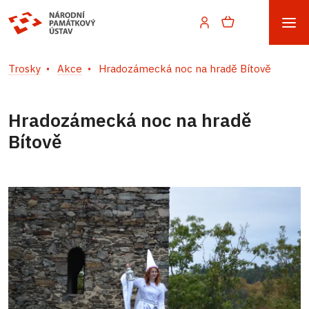
Trosky
Akce
Hradozámecká noc na hradě Bítově
Hradozámecká noc na hradě
Bítově