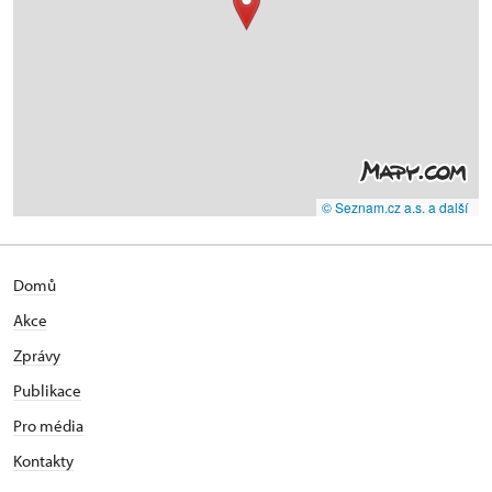
© Seznam.cz a.s. a další
Domů
Akce
Zprávy
Publikace
Pro média
Kontakty