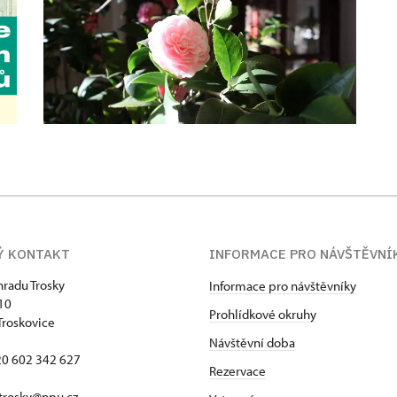
Ý KONTAKT
INFORMACE PRO NÁVŠTĚVNÍ
hradu Trosky
Informace pro návštěvníky
 10
Prohlídkové okruhy
Troskovice
Návštěvní doba
420 602 342 627
Rezervace
trosky@npu.cz