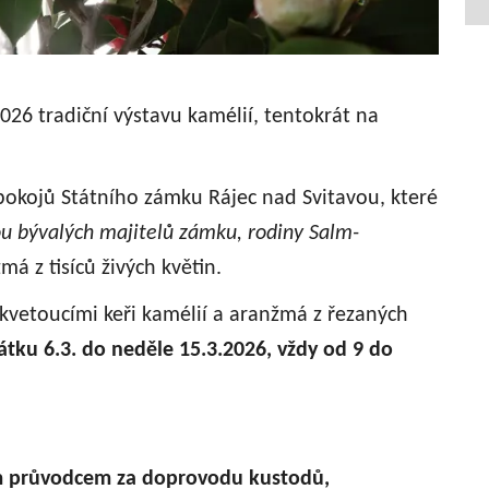
026 tradiční výstavu kamélií, tentokrát na
okojů Státního zámku Rájec nad Svitavou, které
ou bývalých majitelů zámku, rodiny Salm-
má z tisíců živých květin.
kvetoucími keři kamélií a aranžmá z řezaných
tku 6.3. do neděle 15.3.2026, vždy od 9 do
ým průvodcem za doprovodu kustodů,