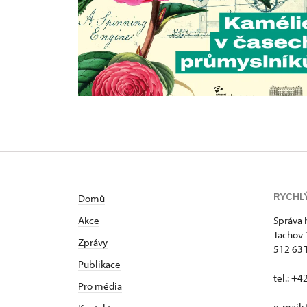
RYCHL
Domů
Akce
Správa 
Tachov
Zprávy
512 63 
Publikace
tel.: +
Pro média
e-mail: