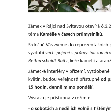
Zámek v Rájci nad Svitavou otevírá 6.3.2
téma
Kamélie v časech průmyslníků
.
Srdečně Vás zveme do reprezentačních p
vyzdobí
věci spojené s průmyslnickou ér
Reifferscheidt Raitz
, keře kamélií a aranž
Zámecké interiéry v přízemí, vyzdobené 
květin, budou veřejnosti přístupné
od pá
15 hodin, denně mimo pondělí
.
Výstava je přístupná v režimu:
-
o sobotách a nedělích volně s tištěn