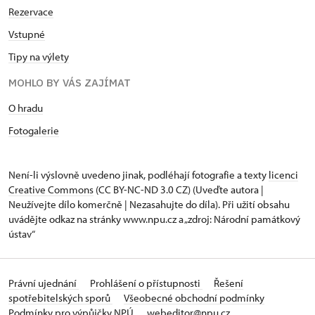
Rezervace
Vstupné
Tipy na výlety
MOHLO BY VÁS ZAJÍMAT
O hradu
Fotogalerie
Není-li výslovně uvedeno jinak, podléhají fotografie a texty
licenci
Creative Commons
(CC BY-NC-ND 3.0 CZ) (Uveďte autora |
Neužívejte dílo komerčně | Nezasahujte do díla). Při užití obsahu
uvádějte odkaz na stránky www.npu.cz a „zdroj: Národní památkový
ústav“
Právní ujednání
Prohlášení o přístupnosti
Řešení
spotřebitelských sporů
Všeobecné obchodní podmínky
Podmínky pro výpůjčky NPÚ
webeditor@npu.cz