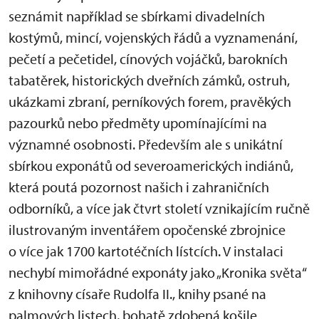
seznámit například se sbírkami divadelních
kostýmů, mincí, vojenských řádů a vyznamenání,
pečetí a pečetidel, cínových vojáčků, barokních
tabatěrek, historických dveřních zámků, ostruh,
ukázkami zbraní, perníkových forem, pravěkých
pazourků nebo předměty upomínajícími na
významné osobnosti.
Především ale s unikátní
sbírkou exponátů od severoamerických indiánů,
která poutá pozornost našich i zahraničních
odborníků, a více jak čtvrt století vznikajícím ručně
ilustrovaným inventářem opočenské zbrojnice
o více jak 1700 kartotéčních lístcích.
V instalaci
nechybí mimořádné exponáty jako „Kronika světa“
z knihovny císaře Rudolfa II., knihy psané na
palmových listech, bohatě zdobená košile