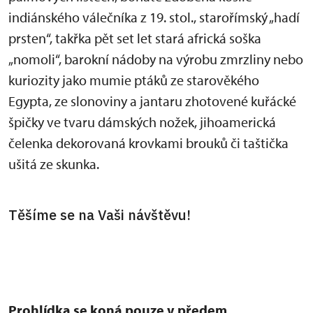
indiánského válečníka z 19. stol., starořímský „hadí
prsten“, takřka pět set let stará africká soška
„nomoli“, barokní nádoby na výrobu zmrzliny nebo
kuriozity jako mumie ptáků ze starověkého
Egypta, ze slonoviny a jantaru zhotovené kuřácké
špičky ve tvaru dámských nožek, jihoamerická
čelenka dekorovaná krovkami brouků či taštička
ušitá ze skunka.
Těšíme se na Vaši návštěvu!
Prohlídka se koná pouze v předem