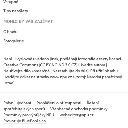
Vstupné
Tipy na výlety
MOHLO BY VÁS ZAJÍMAT
O hradu
Fotogalerie
Není-li výslovně uvedeno jinak, podléhají fotografie a texty
licenci
Creative Commons
(CC BY-NC-ND 3.0 CZ) (Uveďte autora |
Neužívejte dílo komerčně | Nezasahujte do díla). Při užití obsahu
uvádějte odkaz na stránky www.npu.cz a „zdroj: Národní památkový
ústav“
Právní ujednání
Prohlášení o přístupnosti
Řešení
spotřebitelských sporů
Všeobecné obchodní podmínky
Podmínky pro výpůjčky NPÚ
webeditor@npu.cz
Provozuje BluePool s.r.o.