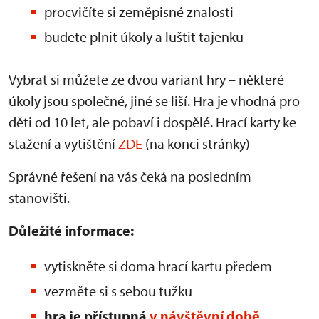
procvičíte si zeměpisné znalosti
budete plnit úkoly a luštit tajenku
Vybrat si můžete ze dvou variant hry – některé
úkoly jsou společné, jiné se liší. Hra je vhodná pro
děti od 10 let, ale pobaví i dospělé. Hrací karty ke
stažení a vytištění
ZDE
(na konci stránky)
Správné řešení na vás čeká na posledním
stanovišti.
Důležité informace:
vytiskněte si doma hrací kartu předem
vezměte si s sebou tužku
hra je přístupná
v návštěvní době