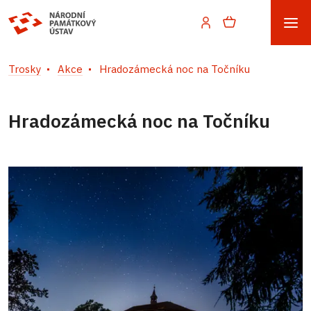
Trosky
Akce
Hradozámecká noc na Točníku
Hradozámecká noc na Točníku