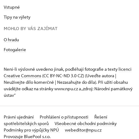
Vstupné
Tipy na výlety
MOHLO BY VÁS ZAJÍMAT
O hradu
Fotogalerie
Není-li výslovně uvedeno jinak, podléhají fotografie a texty
licenci
Creative Commons
(CC BY-NC-ND 3.0 CZ) (Uveďte autora |
Neužívejte dílo komerčně | Nezasahujte do díla). Při užití obsahu
uvádějte odkaz na stránky www.npu.cz a „zdroj: Národní památkový
ústav“
Právní ujednání
Prohlášení o přístupnosti
Řešení
spotřebitelských sporů
Všeobecné obchodní podmínky
Podmínky pro výpůjčky NPÚ
webeditor@npu.cz
Provozuje BluePool s.r.o.