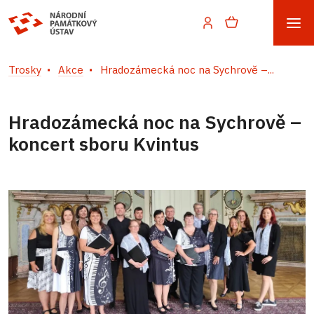
Trosky
Akce
Hradozámecká noc na Sychrově –...
Hradozámecká noc na Sychrově –
koncert sboru Kvintus