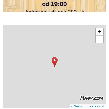
+
−
© Seznam.cz a.s. a další