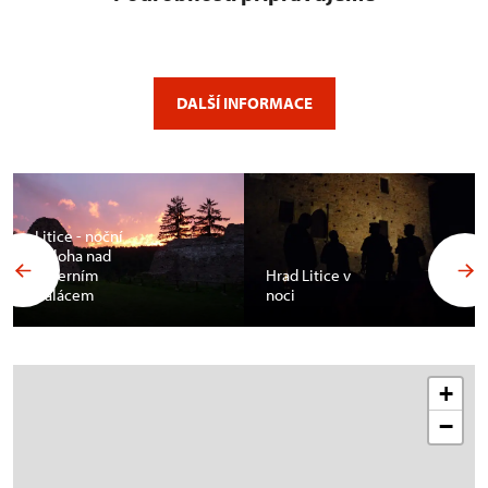
DALŠÍ INFORMACE
Litice - noční
obloha nad
severním
Hrad Litice v
palácem
noci
+
−