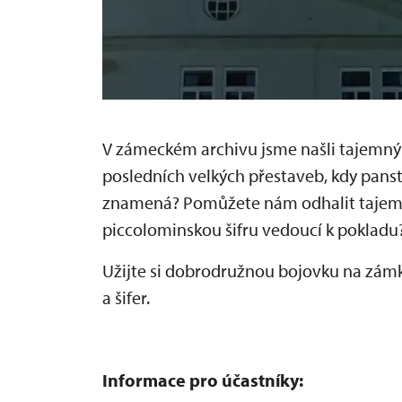
V zámeckém archivu jsme našli tajemný
posledních velkých přestaveb, kdy panství
znamená? Pomůžete nám odhalit tajemství
piccolominskou šifru vedoucí k pokladu
Užijte si dobrodružnou bojovku na zámk
a šifer.
Informace pro účastníky: