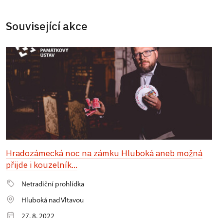
Související akce
Hradozámecká noc na zámku Hluboká aneb možná
přijde i kouzelník...
Netradiční prohlídka
Hluboká nad Vltavou
27. 8. 2022