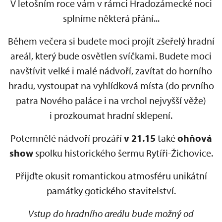
V letošním roce vám v rámci Hradozámecké noci
splníme některá přání...
Během večera si budete moci projít zšeřelý hradní
areál, který bude osvětlen svíčkami. Budete moci
navštívit velké i malé nádvoří, zavítat do horního
hradu, vystoupat na vyhlídková místa (do prvního
patra Nového paláce i na vrchol nejvyšší věže)
i prozkoumat hradní sklepení.
Potemnělé nádvoří prozáří
v 21.15
také
ohňová
show
spolku historického šermu Rytíři-Žichovice.
Přijďte okusit romantickou atmosféru unikátní
památky gotického stavitelství.
Vstup do hradního areálu bude možný od