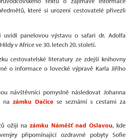
 průvodcovského textu o zajímavé informace
ředmětů, které si urození cestovatelé přivezli
 uvidí panelovou výstavu o safari dr. Adolfa
dy v Africe ve 30. letech 20. století.
u cestovatelské literatury ze zdejší knihovny
né o informace o lovecké výpravě Karla Jiřího
u návštěvníci pomyslně následovat Johanna
co na
zámku Dačice
se seznámí s cestami za
ů ožijí na
zámku Náměšť nad Oslavou
, kde
uvenýry připomínající ozdravné pobyty Sofie