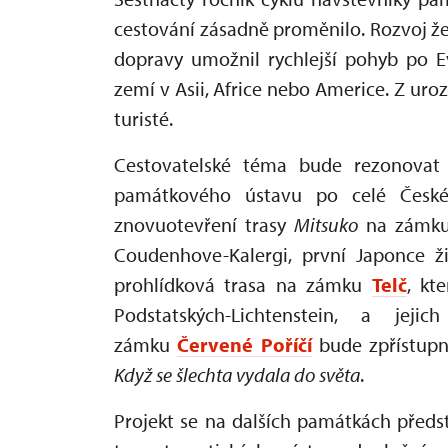
cestování zásadně proměnilo. Rozvoj žel
dopravy umožnil rychlejší pohyb po E
zemí v Asii, Africe nebo Americe. Z ur
turisté.
Cestovatelské téma bude rezonovat 
památkového ústavu po celé České 
znovuotevření trasy
Mitsuko
na zámk
Coudenhove-Kalergi, první Japonce ž
prohlídková trasa na zámku
Telč
, kt
Podstatských-Lichtenstein, a je
zámku
Červené Poříčí
bude zpřístup
Když se šlechta vydala do světa
.
Projekt se na dalších památkách předs