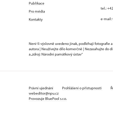
Publikace
tel.: +
Pro média
e-mail:
Kontakty
Není-li výslovně uvedeno jinak, podléhají fotografie a
autora | Neužívejte dílo komerčně | Nezasahujte do dí
a „zdroj: Národní památkový ústav“
Právní ujednání
Prohlášení o přístupnosti
Ř
webeditor@npu.cz
Provozuje BluePool s.r.o.