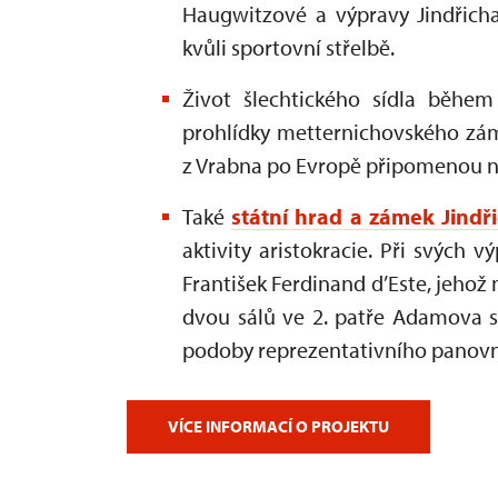
Haugwitzové a výpravy Jindřich
kvůli sportovní střelbě.
Život šlechtického sídla běhe
prohlídky metternichovského z
z Vrabna po Evropě připomenou 
Také
státní hrad a zámek Jindř
aktivity aristokracie. Při svých 
František Ferdinand d’Este, jehož 
dvou sálů ve 2. patře Adamova s
podoby reprezentativního panov
VÍCE INFORMACÍ O PROJEKTU