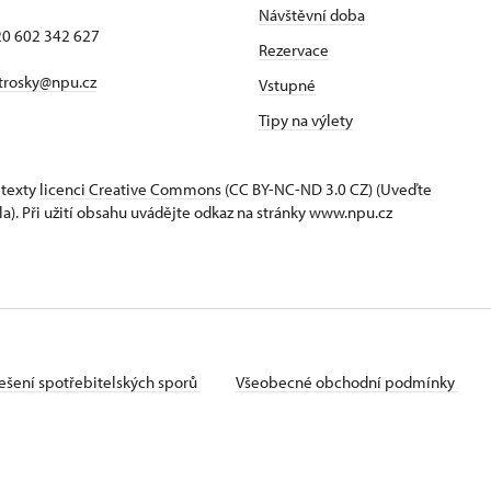
Návštěvní doba
420 602 342 627
Rezervace
trosky@npu.cz
Vstupné
Tipy na výlety
 texty
licenci Creative Commons
(CC BY-NC-ND 3.0 CZ) (Uveďte
la). Při užití obsahu uvádějte odkaz na stránky www.npu.cz
ešení spotřebitelských sporů
Všeobecné obchodní podmínky