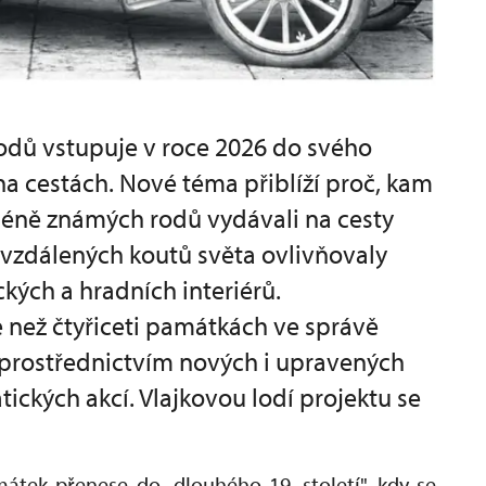
rodů vstupuje v roce 2026 do svého
na cestách. Nové téma přiblíží proč, kam
 méně známých rodů vydávali na cesty
 i vzdálených koutů světa ovlivňovaly
ých a hradních interiérů.
e než čtyřiceti památkách ve správě
rostřednictvím nových i upravených
tických akcí. Vlajkovou lodí projektu se
átek přenese do „dlouhého 19. století", kdy se