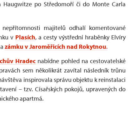
a Haugwitze po Středomoří či do Monte Carla
m nepřítomnosti majitelů odhalí komentované
ámku v
Plasích
, a cesty výstřední hraběnky Elvíry
na
zámku v Jaroměřicích nad Rokytnou
.
ichův Hradec
nabídne pohled na cestovatelské
výpravách sem několikrát zavítal následník trůnu
návštěva inspirovala správu objektu k reinstalaci
tavení – tzv. Císařských pokojů, upravených do
nického apartmá.