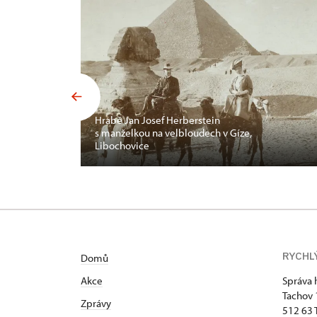
Hrabě Jan Josef Herberstein
s manželkou na velbloudech v Gíze,
Libochovice
RYCHL
Domů
Akce
Správa 
Tachov
Zprávy
512 63 