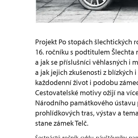
Projekt Po stopách šlechtických 
16. ročníku s podtitulem Šlechta 
a jak se příslušníci věhlasných i
a jak jejich zkušenosti z blízkých
každodenní život i podobu zámeck
Cestovatelské motivy ožijí na víc
Národního památkového ústavu p
prohlídkových tras, výstav a tema
stane zámek Telč.
Šestnáctý ročník cyklu návštěvníky pam