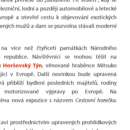
ezniční, lodní a později automobilové a letecké
vropě a otevřel cestu k objevování exotických
ozených mužů a dam se pozvolna stávali moderní
na více než čtyřiceti památkách Národního
republice. Návštěvníci se mohou těšit na
u
Horšovský Týn
, věnované hraběnce Mitsuko
ijící v Evropě. Další novinkou bude upravená
erá přiblíží bydlení posledních majitelů, rodiny
jich motorizované výpravy po Evropě. Na
něna nová expozice s názvem
Cestovní horečka.
taví prostřednictvím upravených prohlídkových