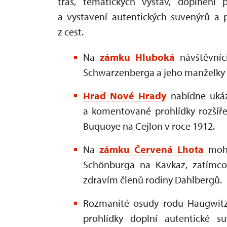
tras, tematických výstav, doplnění
a vystavení autentických suvenýrů a p
z cest.
Na
zámku Hluboká
návštěvníci
Schwarzenberga a jeho manželky Hil
Hrad Nové Hrady
nabídne ukázk
a komentované prohlídky rozšíře
Buquoye na Cejlon v roce 1912.
Na
zámku Červená Lhota
moho
Schönburga na Kavkaz, zatím
zdravím členů rodiny Dahlbergů.
Rozmanité osudy rodu Haugwitz
prohlídky doplní autentické s