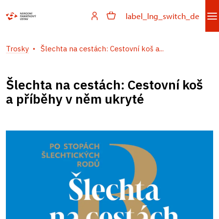
label_lng_switch_de
Trosky
Šlechta na cestách: Cestovní koš a...
Šlechta na cestách: Cestovní koš
a příběhy v něm ukryté