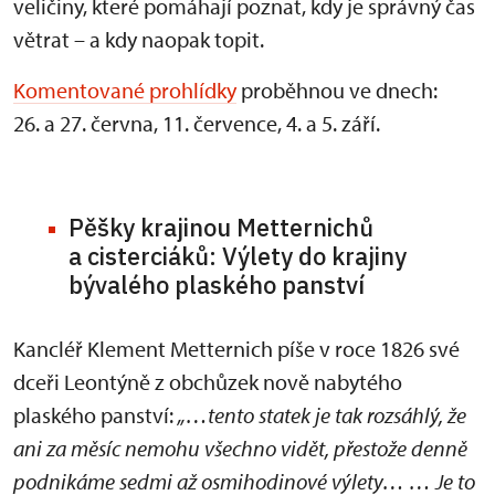
veličiny, které pomáhají poznat, kdy je správný čas
větrat – a kdy naopak topit.
Komentované prohlídky
proběhnou ve dnech:
26. a 27. června, 11. července, 4. a 5. září.
Pěšky krajinou Metternichů
a cisterciáků: Výlety do krajiny
bývalého plaského panství
Kancléř Klement Metternich píše v roce 1826 své
dceři Leontýně z obchůzek nově nabytého
plaského panství:
„…tento statek je tak rozsáhlý, že
ani za měsíc nemohu všechno vidět, přestože denně
podnikáme sedmi až osmihodinové výlety… … Je to