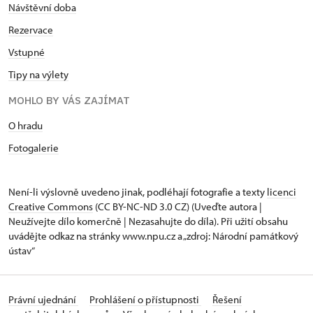
Návštěvní doba
Rezervace
Vstupné
Tipy na výlety
MOHLO BY VÁS ZAJÍMAT
O hradu
Fotogalerie
Není-li výslovně uvedeno jinak, podléhají fotografie a texty
licenci
Creative Commons
(CC BY-NC-ND 3.0 CZ) (Uveďte autora |
Neužívejte dílo komerčně | Nezasahujte do díla). Při užití obsahu
uvádějte odkaz na stránky www.npu.cz a „zdroj: Národní památkový
ústav“
Právní ujednání
Prohlášení o přístupnosti
Řešení