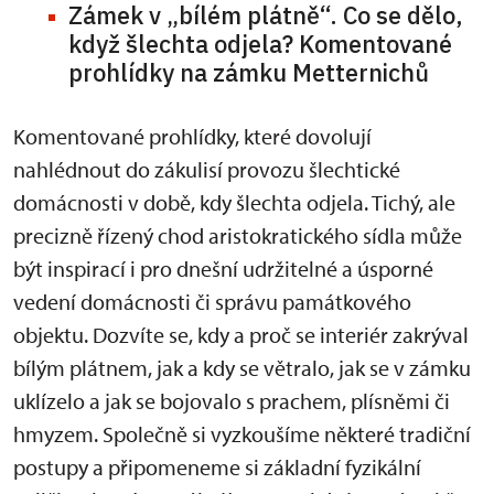
Zámek v „bílém plátně“. Co se dělo,
když šlechta odjela? Komentované
prohlídky na zámku Metternichů
Komentované prohlídky, které dovolují
nahlédnout do zákulisí provozu šlechtické
domácnosti v době, kdy šlechta odjela. Tichý, ale
precizně řízený chod aristokratického sídla může
být inspirací i pro dnešní udržitelné a úsporné
vedení domácnosti či správu památkového
objektu. Dozvíte se, kdy a proč se interiér zakrýval
bílým plátnem, jak a kdy se větralo, jak se v zámku
uklízelo a jak se bojovalo s prachem, plísněmi či
hmyzem. Společně si vyzkoušíme některé tradiční
postupy a připomeneme si základní fyzikální