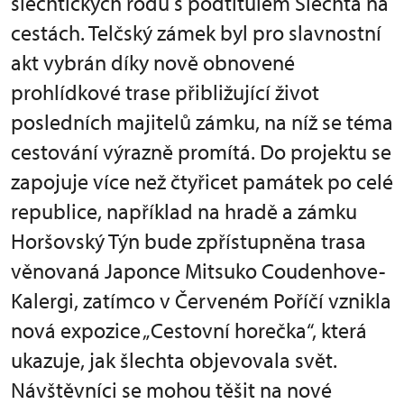
šlechtických rodů s podtitulem Šlechta na
cestách. Telčský zámek byl pro slavnostní
akt vybrán díky nově obnovené
prohlídkové trase přibližující život
posledních majitelů zámku, na níž se téma
cestování výrazně promítá. Do projektu se
zapojuje více než čtyřicet památek po celé
republice, například na hradě a zámku
Horšovský Týn bude zpřístupněna trasa
věnovaná Japonce Mitsuko Coudenhove-
Kalergi, zatímco v Červeném Poříčí vznikla
nová expozice „Cestovní horečka“, která
ukazuje, jak šlechta objevovala svět.
Návštěvníci se mohou těšit na nové