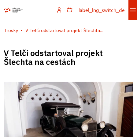
label_lng_switch_de
Trosky
V Telči odstartoval projekt Šlechta...
V Telči odstartoval projekt
Šlechta na cestách