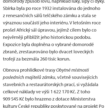
domorodý způsob lovu, například luky, šípy či dýky.
Sbírka byla po roce 1932 instalována do jednoho
z renesančních sálů telčského zámku a stala se
výraznou součástí jeho interiéru. V letošním roce
prošel Africký sál úpravou, jejímž cílem bylo co
nejvěrněji přiblížit jeho historickou podobu.
Expozice byla doplněna o vybrané domorodé
zbraně, zrestaurováno bylo dvacet loveckých
trofejí za bezmála 260 tisíc korun.
Obnova prohlídkové trasy
Obytné místnosti
posledních majitelů zámku
, včetně souvisejících
stavebních a restaurátorských prací, si vyžádala
celkové náklady ve výši 1 622 170 Kč. Z toho
909 545 Kč bylo hrazeno z dotace Ministerstva
kultury České republiky poskytované na projekt Po