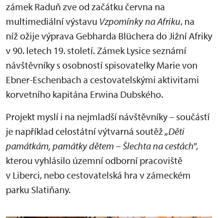
zámek Raduň zve od začátku června na
multimediální výstavu
Vzpomínky na Afriku
, na
níž ožije výprava Gebharda Blüchera do Jižní Afriky
v 90. letech 19. století. Zámek Lysice seznámí
návštěvníky s osobností spisovatelky Marie von
Ebner-Eschenbach a cestovatelskými aktivitami
korvetního kapitána Erwina Dubského.
Projekt myslí i na nejmladší návštěvníky – součástí
je například celostátní výtvarná soutěž
„Děti
památkám, památky dětem – Šlechta na cestách"
,
kterou vyhlásilo územní odborní pracoviště
v Liberci, nebo cestovatelská hra v zámeckém
parku Slatiňany.