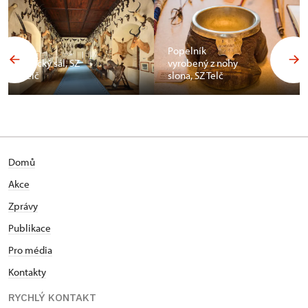
Popelník
Africký sál, SZ
vyrobený z nohy
Telč
slona, SZ Telč
Domů
Akce
Zprávy
Publikace
Pro média
Kontakty
RYCHLÝ KONTAKT