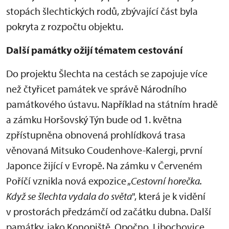
stopách šlechtických rodů, zbývající část byla
pokryta z rozpočtu objektu.
Další památky ožijí tématem cestování
Do projektu Šlechta na cestách se zapojuje více
než čtyřicet památek ve správě Národního
památkového ústavu. Například na státním hradě
a zámku Horšovský Týn bude od 1. května
zpřístupněna obnovená prohlídková trasa
věnovaná Mitsuko Coudenhove-Kalergi, první
Japonce žijící v Evropě. Na zámku v Červeném
Poříčí vznikla nová expozice „
Cestovní horečka.
Když se šlechta vydala do světa
", která je k vidění
v prostorách předzámčí od začátku dubna. Další
památky, jako Konopiště, Opočno, Libochovice,