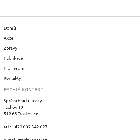
Domů
Akce
Zprávy
Publikace
Pro média
Kontakty
RYCHLÝ KONTAKT
Správa hradu Trosky
Tachov 10
512 63 Troskovice
tel.: +420 602 342 627
e-mail:
trosky@npu.cz