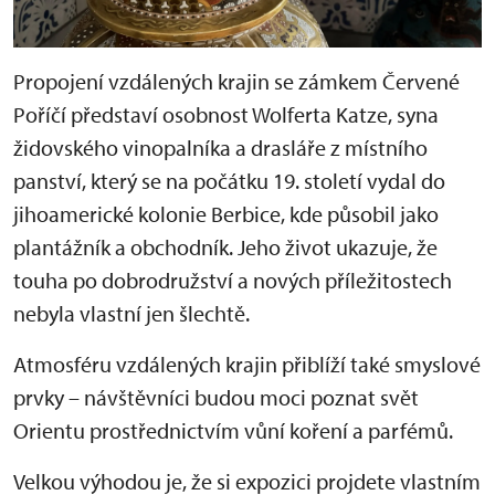
Propojení vzdálených krajin se zámkem Červené
Poříčí představí osobnost Wolferta Katze, syna
židovského vinopalníka a drasláře z místního
panství, který se na počátku 19. století vydal do
jihoamerické kolonie Berbice, kde působil jako
plantážník a obchodník. Jeho život ukazuje, že
touha po dobrodružství a nových příležitostech
nebyla vlastní jen šlechtě.
Atmosféru vzdálených krajin přiblíží také smyslové
prvky – návštěvníci budou moci poznat svět
Orientu prostřednictvím vůní koření a parfémů.
Velkou výhodou je, že si expozici projdete vlastním