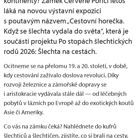
kontinenty? Zámek Červené Poříčí letos
láká na novou výstavní expozici
s poutavým názvem „Cestovní horečka.
Když se šlechta vydala do světa“, která je
součástí projektu Po stopách šlechtických
rodů 2026: Šlechta na cestách.
Ocitneme se na přelomu 19. a 20. století, v době,
kdy cestování zažívalo doslova revoluci. Díky
rozvoji železnice a zámořské dopravy se
i aristokracie vydávala stále dál — od léčebných
pobytů v lázních po Evropě až do exotických koutů
Asie či Ameriky.
Co vás na zámku čeká? Nahlédnete do kufrů
šlechticů a šlechtičen, zjistíte, co si brali na cesty,