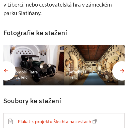
v Liberci, nebo cestovatelská hra v zámeckém
parku Slatiňany.
Fotografie ke stažení
Automobil Tatra
Africký sál, SZ
17, SZ Telč
Telč
Soubory ke stažení
Plakát k projektu Šlechta na cestách