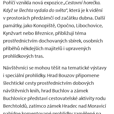
Poříčí vznikla nová expozice „
Cestovní horečka.
Když se šlechta vydala do světa"
, která je k vidění
v prostorách předzámčí od začátku dubna. Další
památky, jako Konopiště, Opočno, Libochovice,
Kynžvart nebo Březnice, přibližují téma
prostřednictvím dochovaných sbírek, osobních
příběhů někdejších majitelů i upravených
prohlídkových tras.
Návštěvníci se mohou těšit na tematické výstavy
i speciální prohlídky. Hrad Bouzov připomene
šlechtické cesty prostřednictvím dobových
návštěvních knih, hrad Buchlov a zámek
Buchlovice představí cestovatelské aktivity rodu
Berchtoldů, zatímco zámek Hradec nad Moravicí
nabídne komentované prohlídky zaměřené na