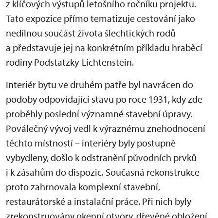
z klíčových výstupů letošního ročníku projektu.
Tato expozice přímo tematizuje cestování jako
nedílnou součást života šlechtických rodů
a představuje jej na konkrétním příkladu hraběcí
rodiny Podstatzky-Lichtenstein.
Interiér bytu ve druhém patře byl navrácen do
podoby odpovídající stavu po roce 1931, kdy zde
proběhly poslední významné stavební úpravy.
Poválečný vývoj vedl k výraznému znehodnocení
těchto místností – interiéry byly postupně
vybydleny, došlo k odstranění původních prvků
i k zásahům do dispozic. Současná rekonstrukce
proto zahrnovala komplexní stavební,
restaurátorské a instalační práce. Při nich byly
zrekonstruovány okenní otvory, dřevěné obložení