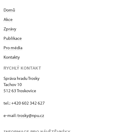
Domů
Akce
Zprávy
Publikace
Pro média
Kontakty
RYCHLÝ KONTAKT
Správa hradu Trosky
Tachov 10
512 63 Troskovice
tel.: +420 602 342 627
e-mail:
trosky@npu.cz
INFORMACE PRO NÁVŠTĚVNÍKY