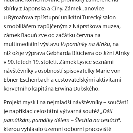
sbírky z Japonska a Číny. Zámek Janovice
u Rýmařova zpřístupní unikátní Turecký salon
s mobiliářem zapůjčeným z Náprstkova muzea,
zámek Raduň zve od začátku června na
multimediální výstavu
Vzpomínky na Afrik
u
, na
níž ožije výprava Gebharda Blüchera do Jižní Afriky
v 90. letech 19. století. Zámek Lysice seznámí
návštěvníky s osobností spisovatelky Marie von
Ebner-Eschenbach a cestovatelskými aktivitami
korvetního kapitána Erwina Dubského.
Projekt myslí i na nejmladší návštěvníky – součástí
je například celostátní výtvarná soutěž
„Děti
památkám, památky dětem – Šlechta na cestách"
,
kterou vyhlásilo územní odborní pracoviště