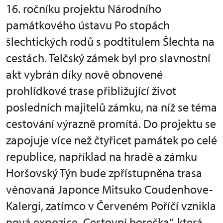
16. ročníku projektu Národního
památkového ústavu Po stopách
šlechtických rodů s podtitulem Šlechta na
cestách. Telčský zámek byl pro slavnostní
akt vybrán díky nově obnovené
prohlídkové trase přibližující život
posledních majitelů zámku, na níž se téma
cestování výrazně promítá. Do projektu se
zapojuje více než čtyřicet památek po celé
republice, například na hradě a zámku
Horšovský Týn bude zpřístupněna trasa
věnovaná Japonce Mitsuko Coudenhove-
Kalergi, zatímco v Červeném Poříčí vznikla
nová expozice „Cestovní horečka“, která