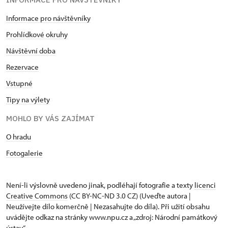
Informace pro návštěvníky
Prohlídkové okruhy
Návštěvní doba
Rezervace
Vstupné
Tipy na výlety
MOHLO BY VÁS ZAJÍMAT
O hradu
Fotogalerie
Není-li výslovně uvedeno jinak, podléhají fotografie a texty
licenci
Creative Commons
(CC BY-NC-ND 3.0 CZ) (Uveďte autora |
Neužívejte dílo komerčně | Nezasahujte do díla). Při užití obsahu
uvádějte odkaz na stránky www.npu.cz a „zdroj: Národní památkový
ústav“