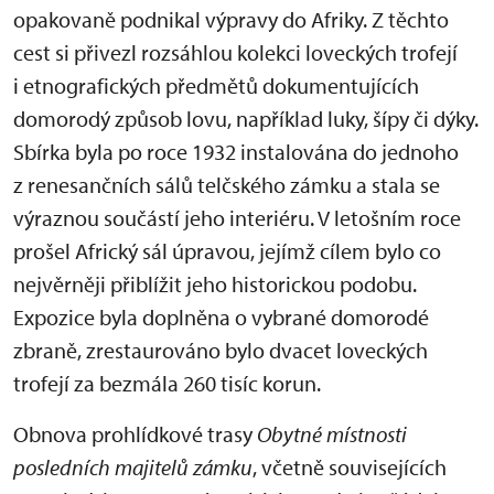
opakovaně podnikal výpravy do Afriky. Z těchto
cest si přivezl rozsáhlou kolekci loveckých trofejí
i etnografických předmětů dokumentujících
domorodý způsob lovu, například luky, šípy či dýky.
Sbírka byla po roce 1932 instalována do jednoho
z renesančních sálů telčského zámku a stala se
výraznou součástí jeho interiéru. V letošním roce
prošel Africký sál úpravou, jejímž cílem bylo co
nejvěrněji přiblížit jeho historickou podobu.
Expozice byla doplněna o vybrané domorodé
zbraně, zrestaurováno bylo dvacet loveckých
trofejí za bezmála 260 tisíc korun.
Obnova prohlídkové trasy
Obytné místnosti
posledních majitelů zámku
, včetně souvisejících