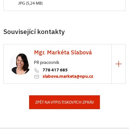
JPG (5,24 MB)
Související kontakty
Mgr. Markéta Slabová
PR pracovník
778 417 685
slabova.marketa@npu.cz
ÚPS v Českých Budějovicích
Pražská 773/93, České Budějovice
ZPĚT NA VÝPIS TISKOVÝCH ZPRÁV