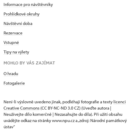
Informace pro návštěvníky
Prohlídkové okruhy
Návštěvní doba
Rezervace
Vstupné
Tipy na výlety
MOHLO BY VÁS ZAJÍMAT
O hradu
Fotogalerie
Není-li výslovně uvedeno jinak, podléhají fotografie a texty
licenci
Creative Commons
(CC BY-NC-ND 3.0 CZ) (Uveďte autora |
Neužívejte dílo komerčně | Nezasahujte do díla). Při užití obsahu
uvádějte odkaz na stránky www.npu.cz a „zdroj: Národní památkový
ústav“