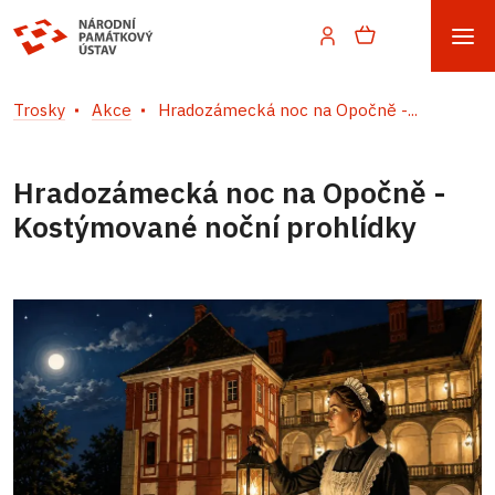
Trosky
Akce
Hradozámecká noc na Opočně -...
Hradozámecká noc na Opočně -
Kostýmované noční prohlídky