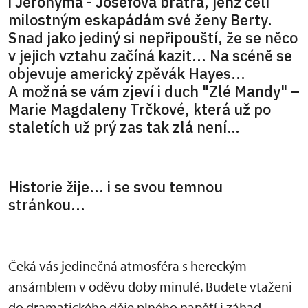
i Jeronýma - Josefova bratra, jenž čelí
milostným eskapádám své ženy Berty.
Snad jako jediný si nepřipouští, že se něco
v jejich vztahu začíná kazit... Na scéně se
objevuje americký zpěvák Hayes...
A možná se vám zjeví i duch "Zlé Mandy" –
Marie Magdaleny Trčkové, která už po
staletích už prý zas tak zlá není…
Historie žije... i se svou temnou
stránkou...
Čeká vás jedinečná atmosféra s hereckým
ansámblem v oděvu doby minulé. Budete vtaženi
do dramatického děje plného napětí i záhad.