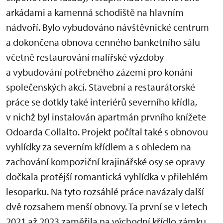
arkádami a kamenná schodiště na hlavním
nádvoří. Bylo vybudováno návštěvnické centrum
a dokončena obnova cenného banketního sálu
včetně restaurování malířské výzdoby
a vybudování potřebného zázemí pro konání
společenských akcí. Stavební a restaurátorské
práce se dotkly také interiérů severního křídla,
v nichž byl instalován apartmán prvního knížete
Odoarda Collalto. Projekt počítal také s obnovou
vyhlídky za severním křídlem a s ohledem na
zachování kompoziční krajinářské osy se opravy
dočkala protější romantická vyhlídka v přilehlém
lesoparku. Na tyto rozsáhlé práce navázaly další
dvě rozsahem menší obnovy. Ta první se v letech
2021 až 2023 zaměřila na východní křídlo zámku