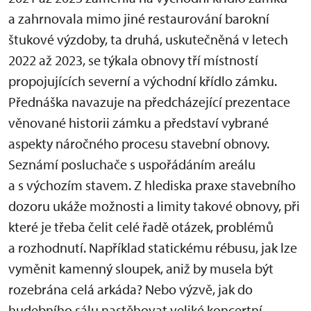
a zahrnovala mimo jiné restaurování barokní
štukové výzdoby, ta druhá, uskutečněná v letech
2022 až 2023, se týkala obnovy tří místností
propojujících severní a východní křídlo zámku.
Přednáška navazuje na předcházející prezentace
věnované historii zámku a představí vybrané
aspekty náročného procesu stavební obnovy.
Seznámí posluchače s uspořádáním areálu
a s výchozím stavem. Z hlediska praxe stavebního
dozoru ukáže možnosti a limity takové obnovy, při
které je třeba čelit celé řadě otázek, problémů
a rozhodnutí. Například statickému rébusu, jak lze
vyměnit kamenný sloupek, aniž by musela být
rozebrána celá arkáda? Nebo výzvě, jak do
hudebního sálu nastěhovat veliké koncertní