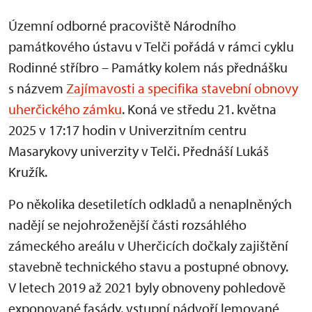
Územní odborné pracoviště Národního
památkového ústavu v Telči pořádá v rámci cyklu
Rodinné stříbro – Památky kolem nás přednášku
s názvem
Zajímavosti a specifika stavební obnovy
uherčického zámku
. Koná ve středu 21. května
2025 v 17:17 hodin v Univerzitním centru
Masarykovy univerzity v Telči. Přednáší Lukáš
Kružík.
Po několika desetiletích odkladů a nenaplněných
nadějí se nejohroženější části rozsáhlého
zámeckého areálu v Uherčicích dočkaly zajištění
stavebně technického stavu a postupné obnovy.
V letech 2019 až 2021 byly obnoveny pohledově
exponované fasády, vstupní nádvoří lemované