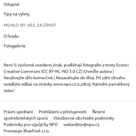
Vstupné
Tipy na výlety
MOHLO BY VÁS ZAJÍMAT
O hradu
Fotogalerie
Není-li výslovně uvedeno jinak, podléhají fotografie a texty
licenci
Creative Commons
(CC BY-NC-ND 3.0 CZ) (Uveďte autora |
Neužívejte dílo komerčně | Nezasahujte do díla). Při užití obsahu
uvádějte odkaz na stránky www.npu.cz a „zdroj: Národní památkový
ústav“
Právní ujednání
Prohlášení o přístupnosti
Řešení
spotřebitelských sporů
Všeobecné obchodní podmínky
Podmínky pro výpůjčky NPÚ
webeditor@npu.cz
Provozuje BluePool s.r.o.