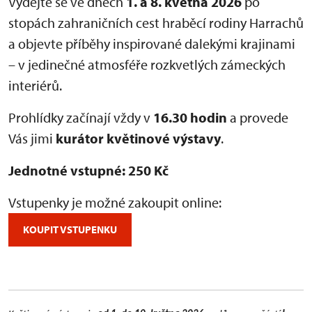
Vydejte se ve dnech
1. a 8. května 2026
po
stopách zahraničních cest hraběcí rodiny Harrachů
a objevte příběhy inspirované dalekými krajinami
– v jedinečné atmosféře rozkvetlých zámeckých
interiérů.
Prohlídky začínají vždy v
16.30 hodin
a provede
Vás jimi
kurátor květinové výstavy
.
Jednotné vstupné: 250 Kč
Vstupenky je možné zakoupit online:
KOUPIT VSTUPENKU