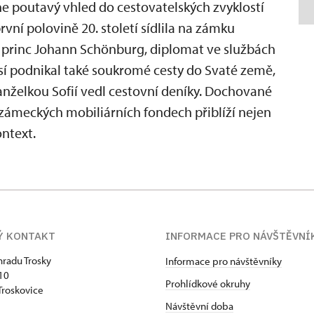
 poutavý vhled do cestovatelských zvyklostí
vní polovině 20. století sídlila na zámku
 princ Johann Schönburg, diplomat ve službách
í podnikal také soukromé cesty do Svaté země,
manželkou Sofií vedl cestovní deníky. Dochované
 zámeckých mobiliárních fondech přiblíží nejen
ontext.
Ý KONTAKT
INFORMACE PRO NÁVŠTĚVNÍ
hradu Trosky
Informace pro návštěvníky
 10
Prohlídkové okruhy
Troskovice
Návštěvní doba