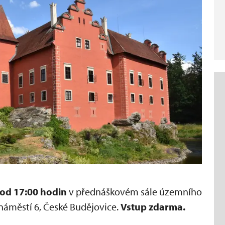
 od 17:00 hodin
v přednáškovém sále územního
áměstí 6, České Budějovice.
Vstup zdarma.