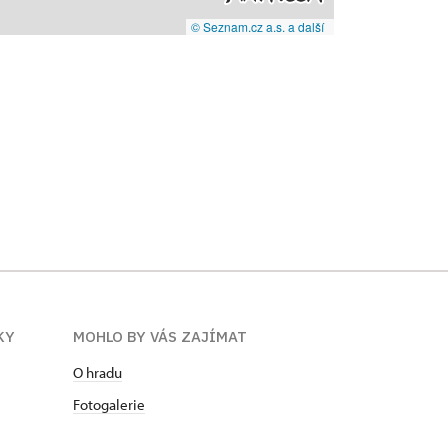
© Seznam.cz a.s. a další
KY
MOHLO BY VÁS ZAJÍMAT
O hradu
Fotogalerie