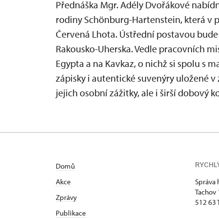
Přednáška Mgr. Adély Dvořákové nabídne
rodiny Schönburg-Hartenstein, která v pr
Červená Lhota. Ústřední postavou bude
Rakousko-Uherska. Vedle pracovních mis
Egypta a na Kavkaz, o nichž si spolu s 
zápisky i autentické suvenýry uložené v
jejich osobní zážitky, ale i širší dobový k
RYCHL
Domů
Akce
Správa 
Tachov
Zprávy
512 63 
Publikace