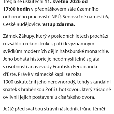
Tregla se uskuteční
11. května 2026 od
17:00 hodin
v přednáškovém sále územního
odborného pracoviště NPÚ, Senovážné náměstí 6,
České Budějovice.
Vstup zdarma.
Zámek Zákupy, který v posledních letech prochází
rozsáhlou rekonstrukcí, patří k významným
svědkům moderních dějin habsburské monarchie.
Jeho bohatá historie je neodmyslitelně spjata
s osobností arcivévody Františka Ferdinanda
d'Este. Právě v zámecké kapli se roku
1900 uskutečnil jeho nerovnorodý, tehdy skandální
sňatek s hraběnkou Žofií Chotkovou, který zásadně
ovlivnil jejich postavení u císařského dvora.
Ještě před svatbou strávil následník trůnu téměř