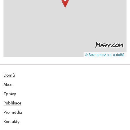
© Seznam.cz a.s. a další
Domů
Akce
Zprávy
Publikace
Pro média
Kontakty