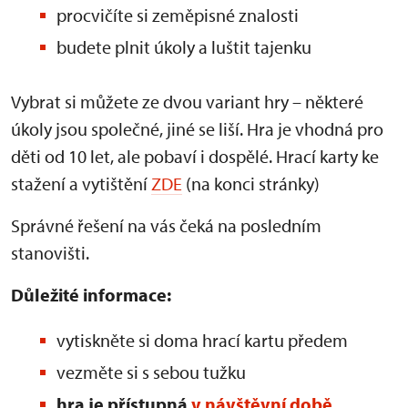
procvičíte si zeměpisné znalosti
budete plnit úkoly a luštit tajenku
Vybrat si můžete ze dvou variant hry – některé
úkoly jsou společné, jiné se liší. Hra je vhodná pro
děti od 10 let, ale pobaví i dospělé. Hrací karty ke
stažení a vytištění
ZDE
(na konci stránky)
Správné řešení na vás čeká na posledním
stanovišti.
Důležité informace:
vytiskněte si doma hrací kartu předem
vezměte si s sebou tužku
hra je přístupná
v návštěvní době