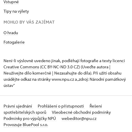
Vstupné
Tipy na výlety
MOHLO BY VÁS ZAJÍMAT
O hradu
Fotogalerie
Není-li výslovně uvedeno jinak, podléhají fotografie a texty
licenci
Creative Commons
(CC BY-NC-ND 3.0 CZ) (Uveďte autora |
Neužívejte dílo komerčně | Nezasahujte do díla). Při užití obsahu
uvádějte odkaz na stránky www.npu.cz a „zdroj: Národní památkový
ústav“
Právní ujednání
Prohlášení o přístupnosti
Řešení
spotřebitelských sporů
Všeobecné obchodní podmínky
Podmínky pro výpůjčky NPÚ
webeditor@npu.cz
Provozuje BluePool s.r.o.