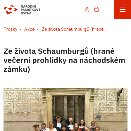
Trosky
Akce
Ze života Schaumburgů (hrané...
Ze života Schaumburgů (hrané
večerní prohlídky na náchodském
zámku)