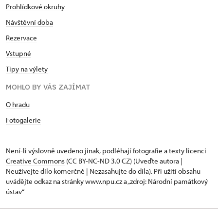
Prohlídkové okruhy
Návštěvní doba
Rezervace
Vstupné
Tipy na výlety
MOHLO BY VÁS ZAJÍMAT
O hradu
Fotogalerie
Není-li výslovně uvedeno jinak, podléhají fotografie a texty
licenci
Creative Commons
(CC BY-NC-ND 3.0 CZ) (Uveďte autora |
Neužívejte dílo komerčně | Nezasahujte do díla). Při užití obsahu
uvádějte odkaz na stránky www.npu.cz a „zdroj: Národní památkový
ústav“