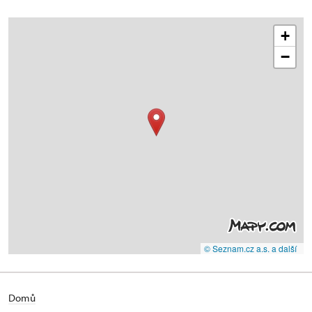
+
−
© Seznam.cz a.s. a další
Domů