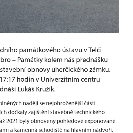
dního památkového ústavu v Telči
říbro – Památky kolem nás přednášku
a stavební obnovy uherčického zámku.
 17:17 hodin v Univerzitním centru
ednáší Lukáš Kružík.
plněných nadějí se nejohroženější části
ch dočkaly zajištění stavebně technického
9 až 2021 byly obnoveny pohledově exponované
dami a kamenná schodiště na hlavním nádvoří.