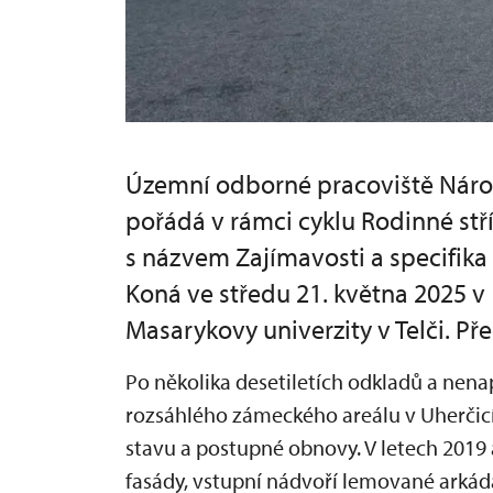
Územní odborné pracoviště Náro
pořádá v rámci cyklu Rodinné st
s názvem Zajímavosti a specifik
Koná ve středu 21. května 2025 v
Masarykovy univerzity v Telči. Př
Po několika desetiletích odkladů a nena
rozsáhlého zámeckého areálu v Uherčicí
stavu a postupné obnovy. V letech 201
fasády, vstupní nádvoří lemované arká