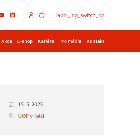
label_lng_switch_de
Akce
E-shop
Kariéra
Pro média
Kontakt
15. 5. 2025
ÚOP v Telči