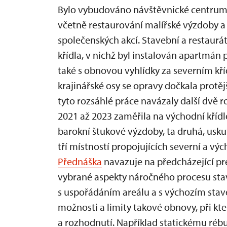
Bylo vybudováno návštěvnické centrum
včetně restaurování malířské výzdoby 
společenských akcí. Stavební a restaurát
křídla, v nichž byl instalován apartmán 
také s obnovou vyhlídky za severním k
krajinářské osy se opravy dočkala protěj
tyto rozsáhlé práce navázaly další dvě 
2021 až 2023 zaměřila na východní kříd
barokní štukové výzdoby, ta druhá, usku
tří místností propojujících severní a vý
Přednáška
navazuje na předcházející pr
vybrané aspekty náročného procesu st
s uspořádáním areálu a s výchozím stav
možnosti a limity takové obnovy, při kte
a rozhodnutí. Například statickému rébu