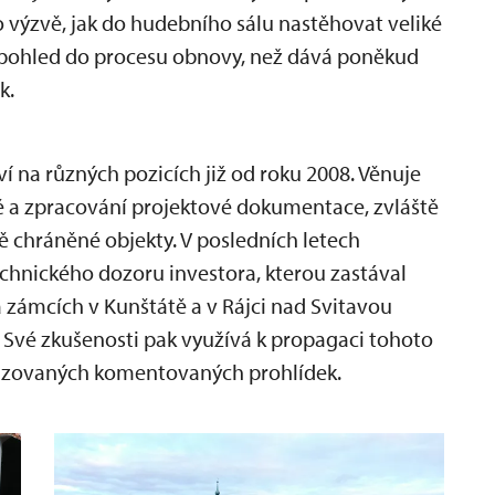
 výzvě, jak do hudebního sálu nastěhovat veliké
ný pohled do procesu obnovy, než dává poněkud
k.
í na různých pozicích již od roku 2008. Věnuje
 a zpracování projektové dokumentace, zvláště
 chráněné objekty. V posledních letech
echnického dozoru investora, kterou zastával
a zámcích v Kunštátě a v Rájci nad Svitavou
 Své zkušenosti pak využívá k propagaci tohoto
alizovaných komentovaných prohlídek.