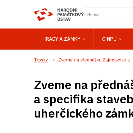
HRADY A ZÁMKY
O NPÚ
Trosky
Zveme na přednášku Zajímavosti a...
Zveme na přednáš
a specifika stave
uherčického zám