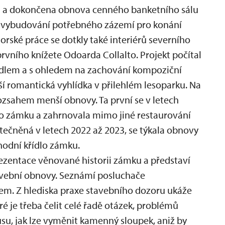
 a dokončena obnova cenného banketního sálu
a vybudování potřebného zázemí pro konání
orské práce se dotkly také interiérů severního
prvního knížete Odoarda Collalto. Projekt počítal
řídlem a s ohledem na zachování kompoziční
ší romantická vyhlídka v přilehlém lesoparku. Na
rozsahem menší obnovy. Ta první se v letech
lo zámku a zahrnovala mimo jiné restaurování
tečněná v letech 2022 až 2023, se týkala obnovy
chodní křídlo zámku.
ezentace věnované historii zámku a představí
avební obnovy. Seznámí posluchače
em. Z hlediska praxe stavebního dozoru ukáže
ré je třeba čelit celé řadě otázek, problémů
su, jak lze vyměnit kamenný sloupek, aniž by