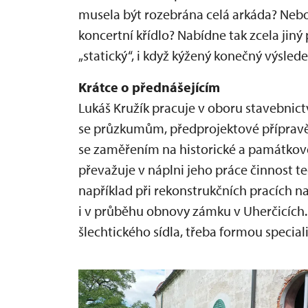
musela být rozebrána celá arkáda? Nebo
koncertní křídlo? Nabídne tak zcela ji
„statický“, i když kýžený konečný výslede
Krátce o přednášejícím
Lukáš Kružík pracuje v oboru stavebnictv
se průzkumům, předprojektové přípravě
se zaměřením na historické a památkově
převažuje v náplni jeho práce činnost t
například při rekonstrukčních pracích n
i v průběhu obnovy zámku v Uherčicích.
šlechtického sídla, třeba formou speci