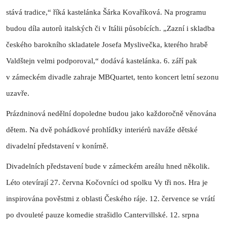
stává tradice,“ říká kastelánka Šárka Kovaříková. Na programu
budou díla autorů italských či v Itálii působících. „Zazní i skladba
českého barokního skladatele Josefa Myslivečka, kterého hrabě
Valdštejn velmi podporoval,“ dodává kastelánka. 6. září pak
v zámeckém divadle zahraje MBQuartet, tento koncert letní sezonu
uzavře.
Prázdninová nedělní dopoledne budou jako každoročně věnována
dětem. Na dvě pohádkové prohlídky interiérů naváže dětské
divadelní představení v konírně.
Divadelních představení bude v zámeckém areálu hned několik.
Léto otevírají 27. června Kočovníci od spolku Vy tři nos. Hra je
inspirována pověstmi z oblasti Českého ráje. 12. července se vrátí
po dvouleté pauze komedie strašidlo Cantervillské. 12. srpna