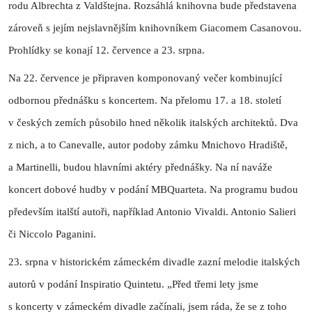
rodu Albrechta z Valdštejna. Rozsáhlá knihovna bude představena
zároveň s jejím nejslavnějším knihovníkem Giacomem Casanovou.
Prohlídky se konají 12. července a 23. srpna.
Na 22. července je připraven komponovaný večer kombinující
odbornou přednášku s koncertem. Na přelomu 17. a 18. století
v českých zemích působilo hned několik italských architektů. Dva
z nich, a to Canevalle, autor podoby zámku Mnichovo Hradiště,
a Martinelli, budou hlavními aktéry přednášky. Na ní naváže
koncert dobové hudby v podání MBQuarteta. Na programu budou
především italští autoři, například Antonio Vivaldi. Antonio Salieri
či Niccolo Paganini.
23. srpna v historickém zámeckém divadle zazní melodie italských
autorů v podání Inspiratio Quintetu. „Před třemi lety jsme
s koncerty v zámeckém divadle začínali, jsem ráda, že se z toho