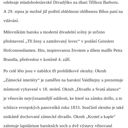
odehraje mladoboleslavské Divadýlko na dlani Těžkou Barboru.
A 29. srpna je možné již potřetí zhlédnout oblíbenou Bílou paní na
vdávání.
Milovníkům baroka a moderní divadelní scény je určeno
představení „Tři ženy a zamilovaný lovec“ v podání Geisslers
Hofcomoedianten. Hru, inspirovanou životem a dílem malíře Petra
Brandla, předvedou v konírně 4. září.
Po celé léto jsou v nabídce tři prohlídkové okruhy. Okruh
„Zámecké interiéry“ je zaměřen na barokní Valdštejny a prezentuje
místnosti vybavené v 18. století. Okruh „Divadlo a Svatá aliance“
je věnován nejvýznamnější události, ke které na zámku došlo, a to
schůzce evropských panovníků roku 1833. Součástí okruhu je také
unikátně dochované zámecké divadlo. Okruh „Kostel a kaple“
zahrnuje lapidárium barokních soch a dvě výstavy věnované