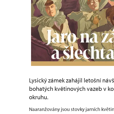
Lysický zámek zahájil letošní ná
bohatých květinových vazeb v ko
okruhu.
Naaranžovány jsou stovky jarních květin