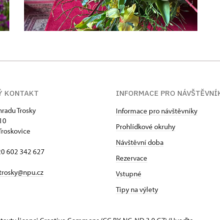
Ý KONTAKT
INFORMACE PRO NÁVŠTĚVNÍ
hradu Trosky
Informace pro návštěvníky
 10
Prohlídkové okruhy
Troskovice
Návštěvní doba
420 602 342 627
Rezervace
trosky@npu.cz
Vstupné
Tipy na výlety