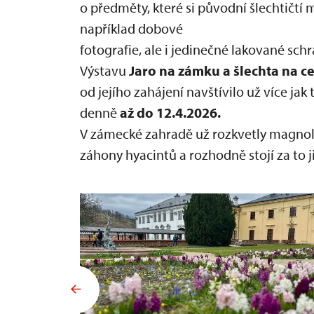
o předměty, které si původní šlechtičtí m
například dobové
fotografie, ale i jedinečné lakované sch
Výstavu
Jaro na zámku a šlechta na c
od jejího zahájení navštívilo už více ja
denně
až do
12.4.2026.
V zámecké zahradě už rozkvetly magnolie
záhony hyacintů a rozhodně stojí za to ji