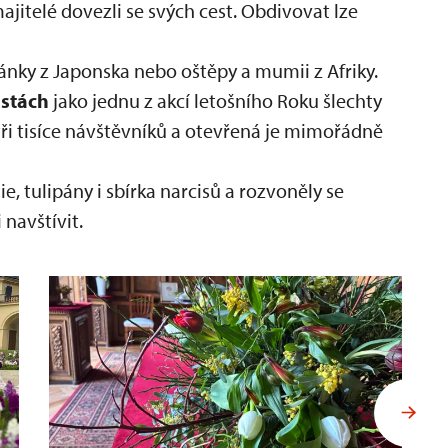
ajitelé dovezli se svých cest. Obdivovat lze
ránky z Japonska nebo oštěpy a mumii z Afriky.
estách
jako jednu z akcí letošního Roku šlechty
k tři tisíce návštěvníků a otevřená je mimořádně
, tulipány i sbírka narcisů a rozvoněly se
 navštívit.