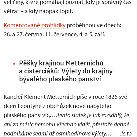
veličiny, které pomáhají poznat, kdy je správný čas
větrat – a kdy naopak topit.
Komentované prohlídky
proběhnou ve dnech:
26. a 27. června, 11. července, 4. a 5. září.
Pěšky krajinou Metternichů
a cisterciáků: Výlety do krajiny
bývalého plaského panství
Kancléř Klement Metternich píše v roce 1826 své
dceři Leontýně z obchůzek nově nabytého
plaského panství:
„…tento statek je tak rozsáhlý, že
ani za měsíc nemohu všechno vidět, přestože denně
podnikáme sedmi až osmihodinové výlety… … Je to