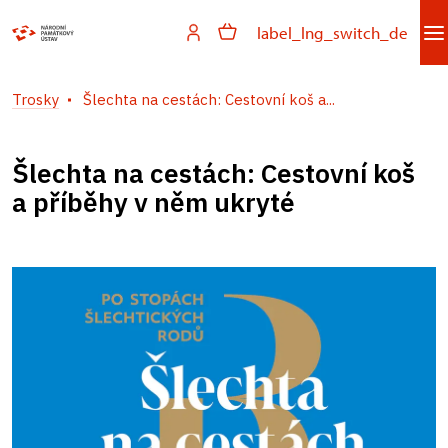
label_lng_switch_de
Trosky
Šlechta na cestách: Cestovní koš a...
Šlechta na cestách: Cestovní koš
a příběhy v něm ukryté