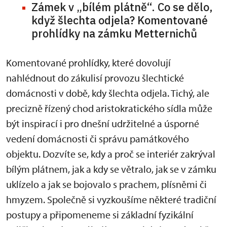
Zámek v „bílém plátně“. Co se dělo,
když šlechta odjela? Komentované
prohlídky na zámku Metternichů
Komentované prohlídky, které dovolují
nahlédnout do zákulisí provozu šlechtické
domácnosti v době, kdy šlechta odjela. Tichý, ale
precizně řízený chod aristokratického sídla může
být inspirací i pro dnešní udržitelné a úsporné
vedení domácnosti či správu památkového
objektu. Dozvíte se, kdy a proč se interiér zakrýval
bílým plátnem, jak a kdy se větralo, jak se v zámku
uklízelo a jak se bojovalo s prachem, plísněmi či
hmyzem. Společně si vyzkoušíme některé tradiční
postupy a připomeneme si základní fyzikální