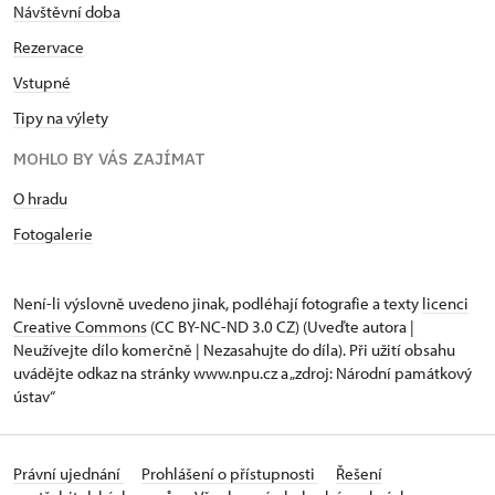
Návštěvní doba
Rezervace
Vstupné
Tipy na výlety
MOHLO BY VÁS ZAJÍMAT
O hradu
Fotogalerie
Není-li výslovně uvedeno jinak, podléhají fotografie a texty
licenci
Creative Commons
(CC BY-NC-ND 3.0 CZ) (Uveďte autora |
Neužívejte dílo komerčně | Nezasahujte do díla). Při užití obsahu
uvádějte odkaz na stránky www.npu.cz a „zdroj: Národní památkový
ústav“
Právní ujednání
Prohlášení o přístupnosti
Řešení