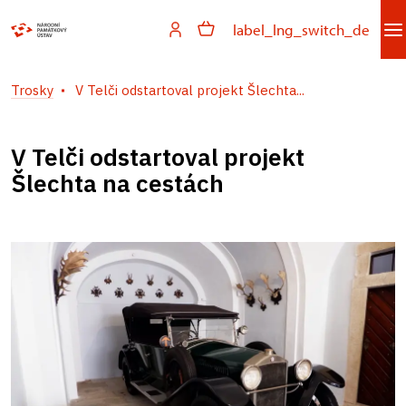
label_lng_switch_de
Trosky
V Telči odstartoval projekt Šlechta...
V Telči odstartoval projekt
Šlechta na cestách