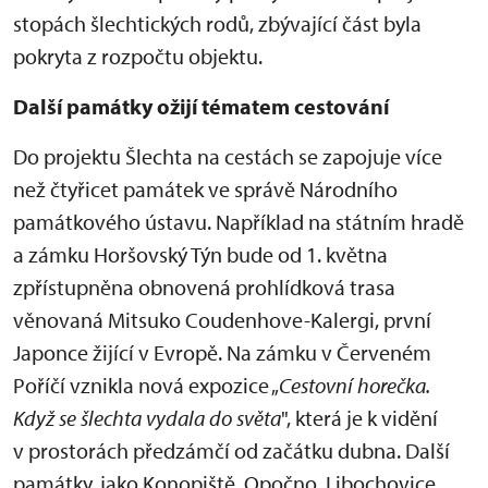
stopách šlechtických rodů, zbývající část byla
pokryta z rozpočtu objektu.
Další památky ožijí tématem cestování
Do projektu Šlechta na cestách se zapojuje více
než čtyřicet památek ve správě Národního
památkového ústavu. Například na státním hradě
a zámku Horšovský Týn bude od 1. května
zpřístupněna obnovená prohlídková trasa
věnovaná Mitsuko Coudenhove-Kalergi, první
Japonce žijící v Evropě. Na zámku v Červeném
Poříčí vznikla nová expozice „
Cestovní horečka.
Když se šlechta vydala do světa
", která je k vidění
v prostorách předzámčí od začátku dubna. Další
památky, jako Konopiště, Opočno, Libochovice,