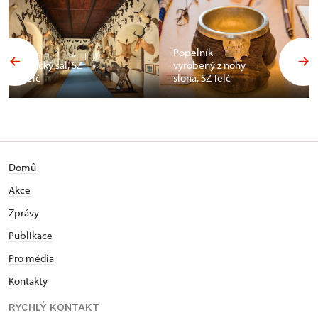
Popelník
Africký sál, SZ
vyrobený z nohy
Telč
slona, SZ Telč
Domů
Akce
Zprávy
Publikace
Pro média
Kontakty
RYCHLÝ KONTAKT