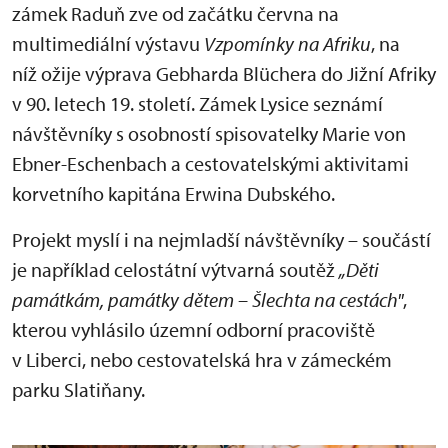
zámek Raduň zve od začátku června na
multimediální výstavu
Vzpomínky na Afriku
, na
níž ožije výprava Gebharda Blüchera do Jižní Afriky
v 90. letech 19. století. Zámek Lysice seznámí
návštěvníky s osobností spisovatelky Marie von
Ebner-Eschenbach a cestovatelskými aktivitami
korvetního kapitána Erwina Dubského.
Projekt myslí i na nejmladší návštěvníky – součástí
je například celostátní výtvarná soutěž
„Děti
památkám, památky dětem – Šlechta na cestách"
,
kterou vyhlásilo územní odborní pracoviště
v Liberci, nebo cestovatelská hra v zámeckém
parku Slatiňany.