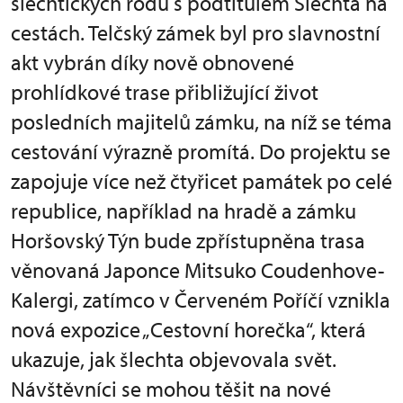
šlechtických rodů s podtitulem Šlechta na
cestách. Telčský zámek byl pro slavnostní
akt vybrán díky nově obnovené
prohlídkové trase přibližující život
posledních majitelů zámku, na níž se téma
cestování výrazně promítá. Do projektu se
zapojuje více než čtyřicet památek po celé
republice, například na hradě a zámku
Horšovský Týn bude zpřístupněna trasa
věnovaná Japonce Mitsuko Coudenhove-
Kalergi, zatímco v Červeném Poříčí vznikla
nová expozice „Cestovní horečka“, která
ukazuje, jak šlechta objevovala svět.
Návštěvníci se mohou těšit na nové