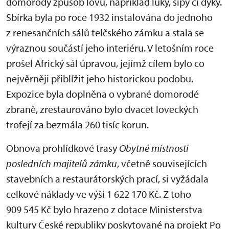
domorodý způsob lovu, například luky, šípy či dýky.
Sbírka byla po roce 1932 instalována do jednoho
z renesančních sálů telčského zámku a stala se
výraznou součástí jeho interiéru. V letošním roce
prošel Africký sál úpravou, jejímž cílem bylo co
nejvěrněji přiblížit jeho historickou podobu.
Expozice byla doplněna o vybrané domorodé
zbraně, zrestaurováno bylo dvacet loveckých
trofejí za bezmála 260 tisíc korun.
Obnova prohlídkové trasy
Obytné místnosti
posledních majitelů zámku
, včetně souvisejících
stavebních a restaurátorských prací, si vyžádala
celkové náklady ve výši 1 622 170 Kč. Z toho
909 545 Kč bylo hrazeno z dotace Ministerstva
kultury České republiky poskytované na projekt Po