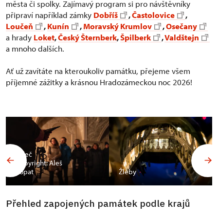
města či spolky. Zajímavý program si pro návštěvníky
připraví například zámky
Dobříš
,
Častolovice
,
Loučeň
,
Kunín
,
Moravský Krumlov
,
Osečany
a hrady
Loket
,
Český Šternberk
,
Špilberk
,
Valdštejn
a mnoho dalších.
Ať už zavítáte na kteroukoliv památku, přejeme všem
příjemné zážitky a krásnou Hradozámeckou noc 2026!
Valeč
Copyright: Aleš
Vopat
Žleby
Přehled zapojených památek podle krajů