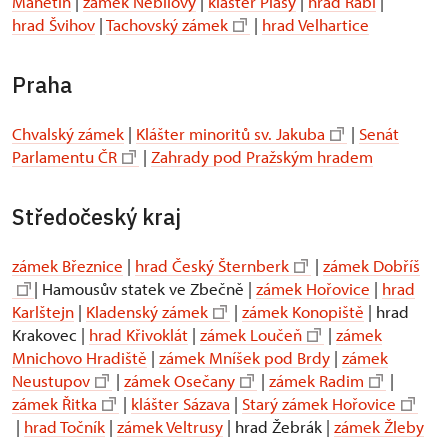
Manětín
|
zámek Nebílovy
|
klášter Plasy
|
hrad Rabí
|
hrad Švihov
|
Tachovský zámek
|
hrad Velhartice
Praha
Chvalský zámek
|
Klášter minoritů sv. Jakuba
|
Senát
Parlamentu ČR
|
Zahrady pod Pražským hradem
Středočeský kraj
zámek Březnice
|
hrad Český Šternberk
|
zámek Dobříš
| Hamousův statek ve Zbečně |
zámek Hořovice
|
hrad
Karlštejn
|
Kladenský zámek
|
zámek Konopiště
| hrad
Krakovec |
hrad Křivoklát
|
zámek Loučeň
|
zámek
Mnichovo Hradiště
|
zámek Mníšek pod Brdy
|
zámek
Neustupov
|
zámek Osečany
|
zámek Radim
|
zámek Řitka
|
klášter Sázava
|
Starý zámek Hořovice
|
hrad Točník
|
zámek Veltrusy
| hrad Žebrák |
zámek Žleby