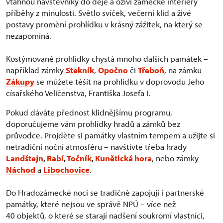
vtáhnou návštěvníky do děje a oživí zámecké interiéry
příběhy z minulosti. Světlo svíček, večerní klid a živé
postavy promění prohlídku v krásný zážitek, na který se
nezapomíná.
Kostýmované prohlídky chystá mnoho dalších památek –
například zámky
Stekník
,
Opočno
či
Třeboň
, na zámku
Zákupy
se můžete těšit na prohlídku v doprovodu Jeho
císařského Veličenstva, Františka Josefa I.
Pokud dáváte přednost klidnějšímu programu,
doporučujeme vám prohlídky hradů a zámků bez
průvodce. Projděte si památky vlastním tempem a užijte si
netradiční noční atmosféru – navštivte třeba hrady
Landštejn
,
Rabí
,
Točník
,
Kunětická hora
, nebo zámky
Náchod
a
Libochovice
.
Do Hradozámecké noci se tradičně zapojují i partnerské
památky, které nejsou ve správě NPÚ – více než
40 objektů, o které se starají nadšení soukromí vlastníci,