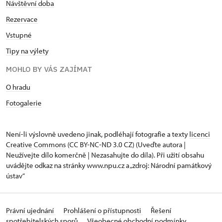
Návštěvní doba
Rezervace
Vstupné
Tipy na výlety
MOHLO BY VÁS ZAJÍMAT
O hradu
Fotogalerie
Není-li výslovně uvedeno jinak, podléhají fotografie a texty
licenci
Creative Commons
(CC BY-NC-ND 3.0 CZ) (Uveďte autora |
Neužívejte dílo komerčně | Nezasahujte do díla). Při užití obsahu
uvádějte odkaz na stránky www.npu.cz a „zdroj: Národní památkový
ústav“
Právní ujednání
Prohlášení o přístupnosti
Řešení
spotřebitelských sporů
Všeobecné obchodní podmínky