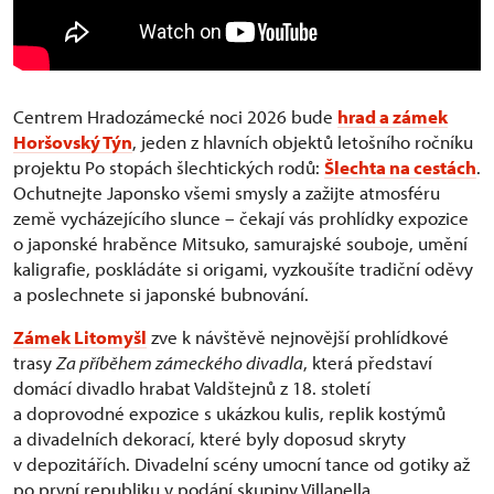
Centrem Hradozámecké noci 2026 bude
hrad a zámek
Horšovský Týn
, jeden z hlavních objektů letošního ročníku
projektu Po stopách šlechtických rodů:
Šlechta na cestách
.
Ochutnejte Japonsko všemi smysly a zažijte atmosféru
země vycházejícího slunce – čekají vás prohlídky expozice
o japonské hraběnce Mitsuko, samurajské souboje, umění
kaligrafie, poskládáte si origami, vyzkoušíte tradiční oděvy
a poslechnete si japonské bubnování.
Zámek Litomyšl
zve k návštěvě nejnovější prohlídkové
trasy
Za příběhem zámeckého divadla
, která představí
domácí divadlo hrabat Valdštejnů z 18. století
a doprovodné expozice s ukázkou kulis, replik kostýmů
a divadelních dekorací, které byly doposud skryty
v depozitářích. Divadelní scény umocní tance od gotiky až
po první republiku v podání skupiny Villanella.