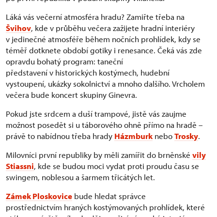
Láká vás večerní atmosféra hradu? Zamiřte třeba na
Švihov
, kde v průběhu večera zažijete hradní interiéry
v jedinečné atmosféře během nočních prohlídek, kdy se
téměř dotknete období gotiky i renesance. Čeká vás zde
opravdu bohatý program: taneční
představení v historických kostýmech, hudební
vystoupení, ukázky sokolnictví a mnoho dalšího. Vrcholem
večera bude koncert skupiny Ginevra.
Pokud jste srdcem a duší trampové, jistě vás zaujme
možnost posedět si u táborového ohně přímo na hradě –
právě to nabídnou třeba hrady
Házmburk
nebo
Trosky
.
Milovníci první republiky by měli zamířit do brněnské
vily
Stiassni
, kde se budou moci vydat proti proudu času se
swingem, noblesou a šarmem třicátých let.
Zámek Ploskovice
bude hledat správce
prostřednictvím hraných kostýmovaných prohlídek, které