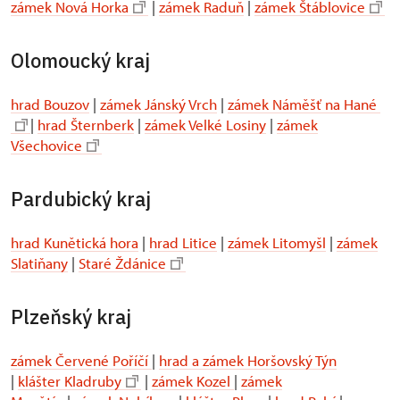
zámek Nová Horka
|
zámek Raduň
|
zámek Štáblovice
Olomoucký kraj
hrad Bouzov
|
zámek Jánský Vrch
|
zámek Náměšť na Hané
|
hrad Šternberk
|
zámek Velké Losiny
|
zámek
Všechovice
Pardubický kraj
hrad Kunětická hora
|
hrad Litice
|
zámek Litomyšl
|
zámek
Slatiňany
|
Staré Ždánice
Plzeňský kraj
zámek Červené Poříčí
|
hrad a zámek Horšovský Týn
|
klášter Kladruby
|
zámek Kozel
|
zámek