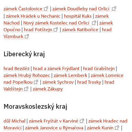
zámek Častolovice
|
zámek Doudleby nad Orlicí
|
zámek Hrádek u Nechanic
|
hospitál Kuks
|
zámek
Náchod
|
Nový zámek Kostelec nad Orlicí
|
zámek
Opočno
|
hrad Potštejn
|
zámek Ratibořice
|
hrad
Vízmburk
Liberecký kraj
hrad Bezděz
|
hrad a zámek Frýdlant
|
hrad Grabštejn
|
zámek Hrubý Rohozec
|
zámek Lemberk
|
zámek Lomnice
nad Popelkou
|
zámek Sychrov
|
hrad Trosky
|
hrad
Valdštejn
|
zámek Zákupy
Moravskoslezský kraj
důl Michal
|
zámek Fryštát v Karviné
|
zámek Hradec nad
Moravicí
|
zámek Janovice u Rýmařova
|
zámek Kunín
|