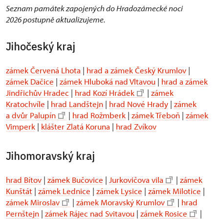
Seznam památek zapojených do Hradozámecké noci
2026 postupně aktualizujeme.
Jihočeský kraj
zámek Červená Lhota
|
hrad a zámek Český Krumlov
|
zámek Dačice
|
zámek Hluboká nad Vltavou
|
hrad a zámek
Jindřichův Hradec
|
hrad Kozí Hrádek
|
zámek
Kratochvíle
|
hrad Landštejn
|
hrad Nové Hrady
|
zámek
a dvůr Palupín
|
hrad Rožmberk
|
zámek Třeboň
|
zámek
Vimperk
|
klášter Zlatá Koruna
|
hrad Zvíkov
Jihomoravský kraj
hrad Bítov
|
zámek Bučovice
|
Jurkovičova vila
|
zámek
Kunštát
|
zámek Lednice
|
zámek Lysice
|
zámek Milotice
|
zámek Miroslav
|
zámek Moravský Krumlov
|
hrad
Pernštejn
|
zámek Rájec nad Svitavou
|
zámek Rosice
|