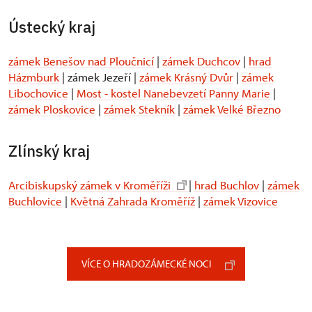
Ústecký kraj
zámek Benešov nad Ploučnicí
|
zámek Duchcov
|
hrad
Házmburk
| zámek Jezeří |
zámek Krásný Dvůr
|
zámek
Libochovice
|
Most - kostel Nanebevzetí Panny Marie
|
zámek Ploskovice
|
zámek Stekník
|
zámek Velké Březno
Zlínský kraj
Arcibiskupský zámek v Kroměříži
|
hrad Buchlov
|
zámek
Buchlovice
|
Květná Zahrada Kroměříž
|
zámek Vizovice
VÍCE O HRADOZÁMECKÉ NOCI