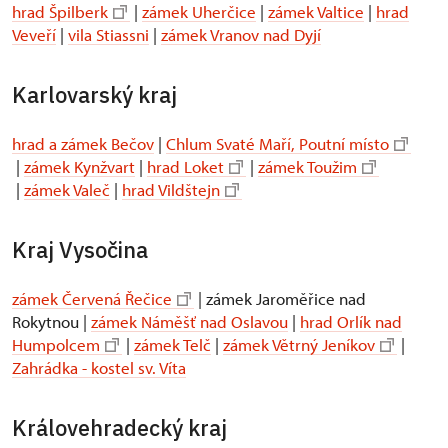
hrad Špilberk
|
zámek Uherčice
|
zámek Valtice
|
hrad
Veveří
|
vila Stiassni
|
zámek Vranov nad Dyjí
Karlovarský kraj
hrad a zámek Bečov
|
Chlum Svaté Maří, Poutní místo
|
zámek Kynžvart
|
hrad Loket
|
zámek Toužim
|
zámek Valeč
|
hrad Vildštejn
Kraj Vysočina
zámek Červená Řečice
| zámek Jaroměřice nad
Rokytnou |
zámek Náměšť nad Oslavou
|
hrad Orlík nad
Humpolcem
|
zámek Telč
|
zámek Větrný Jeníkov
|
Zahrádka - kostel sv. Víta
Královehradecký kraj