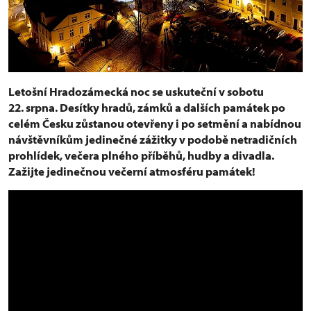
Letošní Hradozámecká noc se uskuteční v sobotu
22. srpna. Desítky hradů, zámků a dalších památek po
celém Česku zůstanou otevřeny i po setmění a nabídnou
návštěvníkům jedinečné zážitky v podobě netradičních
prohlídek, večera plného příběhů, hudby a divadla.
Zažijte jedinečnou večerní atmosféru památek!