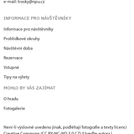
e-mail:
trosky@npu.cz
INFORMACE PRO NÁVŠTĚVNÍKY
Informace pro návštěvníky
Prohlídkové okruhy
Návštěvní doba
Rezervace
Vstupné
Tipy na výlety
MOHLO BY VÁS ZAJÍMAT
O hradu
Fotogalerie
Není-li výslovně uvedeno jinak, podléhají fotografie a texty
licenci
Creative Commons
(CC BY-NC-ND 3.0 CZ) (Uveďte autora |