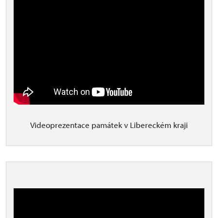
Videoprezentace památek v Libereckém kraji