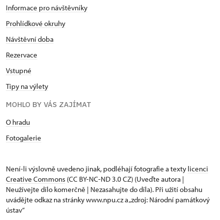
Informace pro návštěvníky
Prohlídkové okruhy
Návštěvní doba
Rezervace
Vstupné
Tipy na výlety
MOHLO BY VÁS ZAJÍMAT
O hradu
Fotogalerie
Není-li výslovně uvedeno jinak, podléhají fotografie a texty
licenci
Creative Commons
(CC BY-NC-ND 3.0 CZ) (Uveďte autora |
Neužívejte dílo komerčně | Nezasahujte do díla). Při užití obsahu
uvádějte odkaz na stránky www.npu.cz a „zdroj: Národní památkový
ústav“