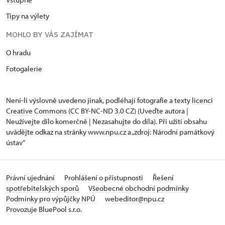
Tipy na výlety
MOHLO BY VÁS ZAJÍMAT
O hradu
Fotogalerie
Není-li výslovně uvedeno jinak, podléhají fotografie a texty
licenci
Creative Commons
(CC BY-NC-ND 3.0 CZ) (Uveďte autora |
Neužívejte dílo komerčně | Nezasahujte do díla). Při užití obsahu
uvádějte odkaz na stránky www.npu.cz a „zdroj: Národní památkový
ústav“
Právní ujednání
Prohlášení o přístupnosti
Řešení
spotřebitelských sporů
Všeobecné obchodní podmínky
Podmínky pro výpůjčky NPÚ
webeditor@npu.cz
Provozuje BluePool s.r.o.