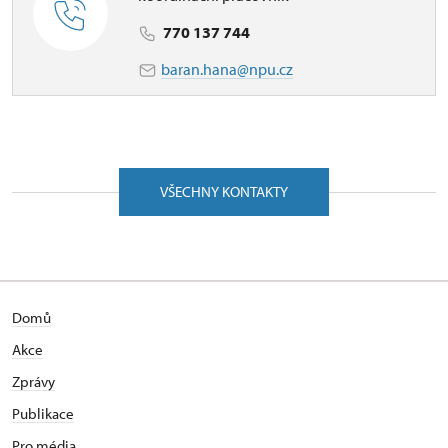
770 137 744
baran.hana@npu.cz
VŠECHNY KONTAKTY
Domů
Akce
Zprávy
Publikace
Pro média