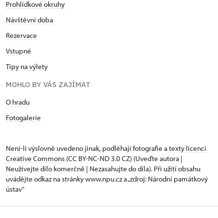
Prohlídkové okruhy
Návštěvní doba
Rezervace
Vstupné
Tipy na výlety
MOHLO BY VÁS ZAJÍMAT
O hradu
Fotogalerie
Není-li výslovně uvedeno jinak, podléhají fotografie a texty
licenci
Creative Commons
(CC BY-NC-ND 3.0 CZ) (Uveďte autora |
Neužívejte dílo komerčně | Nezasahujte do díla). Při užití obsahu
uvádějte odkaz na stránky www.npu.cz a „zdroj: Národní památkový
ústav“