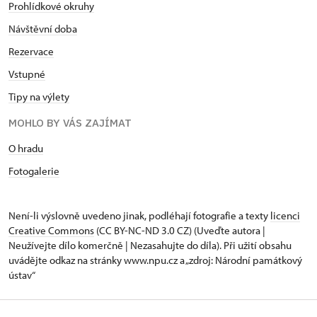
Prohlídkové okruhy
Návštěvní doba
Rezervace
Vstupné
Tipy na výlety
MOHLO BY VÁS ZAJÍMAT
O hradu
Fotogalerie
Není-li výslovně uvedeno jinak, podléhají fotografie a texty
licenci
Creative Commons
(CC BY-NC-ND 3.0 CZ) (Uveďte autora |
Neužívejte dílo komerčně | Nezasahujte do díla). Při užití obsahu
uvádějte odkaz na stránky www.npu.cz a „zdroj: Národní památkový
ústav“