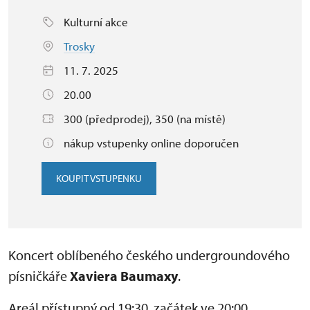
Kulturní akce
Trosky
11. 7. 2025
20.00
300 (předprodej), 350 (na místě)
nákup vstupenky online doporučen
KOUPIT VSTUPENKU
Koncert oblíbeného českého undergroundového
písničkáře
Xaviera Baumaxy
.
Areál přístupný od 19:30, začátek ve 20:00.