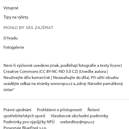
Vstupné
Tipy na výlety
MOHLO BY VÁS ZAJÍMAT
O hradu
Fotogalerie
Není-li výslovně uvedeno jinak, podléhají fotografie a texty
licenci
Creative Commons
(CC BY-NC-ND 3.0 CZ) (Uveďte autora |
Neužívejte dílo komerčně | Nezasahujte do díla). Při užití obsahu
uvádějte odkaz na stránky www.npu.cz a „zdroj: Národní památkový
ústav“
Právní ujednání
Prohlášení o přístupnosti
Řešení
spotřebitelských sporů
Všeobecné obchodní podmínky
Podmínky pro výpůjčky NPÚ
webeditor@npu.cz
Provozuje BluePool s.r.o.