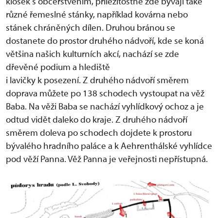
kiosek s občerstvením, příležitostně zde bývají také
různé řemeslné stánky, například kovárna nebo
stánek chráněných dílen. Druhou bránou se
dostanete do prostor druhého nádvoří, kde se koná
většina našich kulturních akcí, nachází se zde
dřevěné podium a hlediště
i lavičky k posezení. Z druhého nádvoří směrem
doprava můžete po 138 schodech vystoupat na věž
Baba. Na věži Baba se nachází vyhlídkový ochoz a je
odtud vidět daleko do kraje. Z druhého nádvoří
směrem doleva po schodech dojdete k prostoru
bývalého hradního paláce a k Aehrenthálské vyhlídce
pod věží Panna. Věž Panna je veřejnosti nepřístupná.