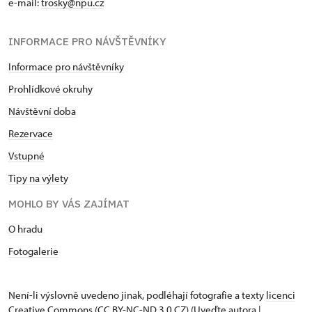
e-mail:
trosky@npu.cz
INFORMACE PRO NÁVŠTĚVNÍKY
Informace pro návštěvníky
Prohlídkové okruhy
Návštěvní doba
Rezervace
Vstupné
Tipy na výlety
MOHLO BY VÁS ZAJÍMAT
O hradu
Fotogalerie
Není-li výslovně uvedeno jinak, podléhají fotografie a texty
licenci
Creative Commons
(CC BY-NC-ND 3.0 CZ) (Uveďte autora |