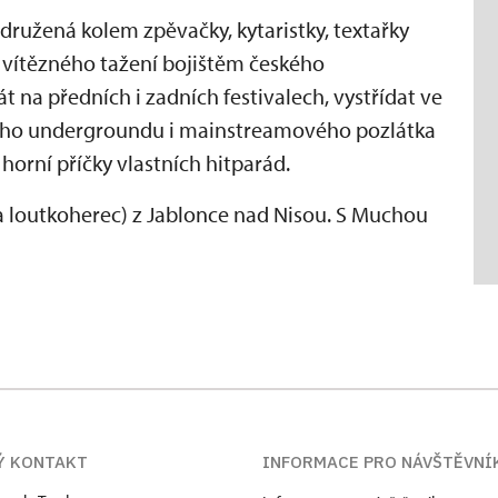
ružená kolem zpěvačky, kytaristky, textařky
 vítězného tažení bojištěm českého
át na předních i zadních festivalech, vystřídat ve
kého undergroundu i mainstreamového pozlátka
 horní příčky vlastních hitparád.
(a loutkoherec) z Jablonce nad Nisou. S Muchou
Ý KONTAKT
INFORMACE PRO NÁVŠTĚVNÍ