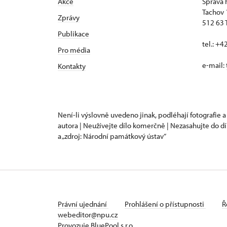
Akce
Správa 
Tachov
Zprávy
512 63 
Publikace
tel.: +
Pro média
e-mail:
Kontakty
Není-li výslovně uvedeno jinak, podléhají fotografie a
autora | Neužívejte dílo komerčně | Nezasahujte do dí
a „zdroj: Národní památkový ústav“
Právní ujednání
Prohlášení o přístupnosti
Ř
webeditor@npu.cz
Provozuje BluePool s.r.o.