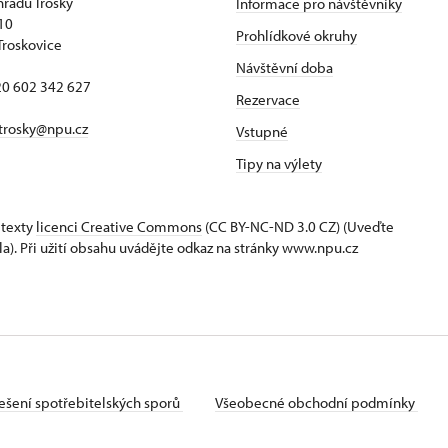
hradu Trosky
Informace pro návštěvníky
 10
Prohlídkové okruhy
Troskovice
Návštěvní doba
420 602 342 627
Rezervace
trosky@npu.cz
Vstupné
Tipy na výlety
 texty
licenci Creative Commons
(CC BY-NC-ND 3.0 CZ) (Uveďte
la). Při užití obsahu uvádějte odkaz na stránky www.npu.cz
ešení spotřebitelských sporů
Všeobecné obchodní podmínky