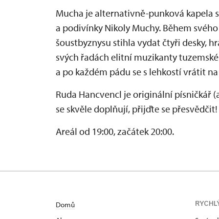
Mucha je alternativně-punková kapela sd
a podivínky Nikoly Muchy. Během svého
šoustbyznysu stihla vydat čtyři desky, hr
svých řadách elitní muzikanty tuzems
a po každém pádu se s lehkostí vrátit na
Ruda Hancvencl je originální písničkář 
se skvěle doplňují, přijďte se přesvědčit!
Areál od 19:00, začátek 20:00.
RYCHL
Domů