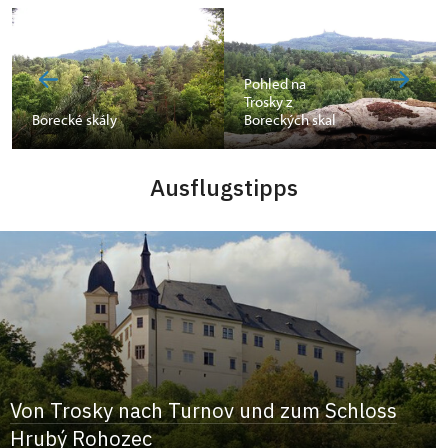
Pohled na
Trosky z
Borecké skály
Boreckých skal
Ausflugstipps
Von Trosky nach Turnov und zum Schloss
Hrubý Rohozec