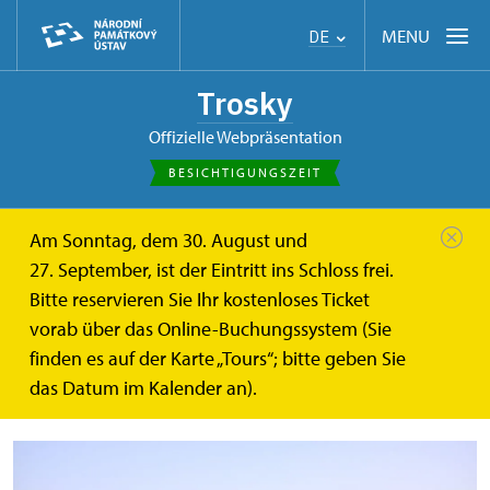
MENU
DE
Trosky
offizielle Webpräsentation
BESICHTIGUNGSZEIT
Am Sonntag, dem 30. August und
de
Trosky und die nähere Umgebung zu Fuß...
27. September, ist der Eintritt ins Schloss frei.
Bitte reservieren Sie Ihr kostenloses Ticket
Trosky und die nähere Umgebung
vorab über das Online-Buchungssystem (Sie
zu Fuß oder mit dem Fahrrad
finden es auf der Karte „Tours“; bitte geben Sie
das Datum im Kalender an).