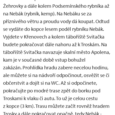
Žehrovky a dále kolem Podsemínského rybníka až
na Nebák (rybník, kemp). Na Nebáku se za
příznivého větru a proudu vody dá koupat. Odtud
se vydáte do kopce lesem podél rybníku Nebák.
Vyjdete v Křenovech a kolem tábořiště Svitačka
budete pokračovat dále nahoru až k Troskám. Na
tábořiště Svitačka navazuje skalní město Apolena,
kam je v současné době vstup bohužel
zakázán. Prohlídka hradu zabere necelou hodinu,
ale můžete si na nádvoří odpočinout, osvěžit se či
občerstvit a dojít si na WC. Až si odpočinete,
pokračujte po modré trase zpět do borku pod
Troskami k vlaku či autu. To už je celou cestu
z kopce (3 km). Trasu můžete začít rovněž hradem
Trosky a dále pokračovat opačně, tedy Nebák -