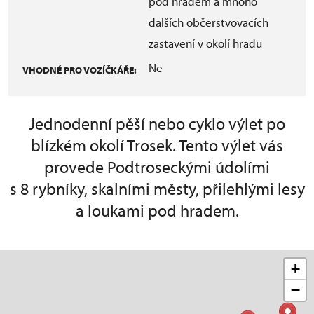
pod hradem a mnoho
dalších občerstvovacích
zastavení v okolí hradu
Ne
VHODNÉ PRO VOZÍČKÁŘE:
Jednodenní pěší nebo cyklo výlet po
blízkém okolí Trosek. Tento výlet vás
provede Podtroseckými údolími
s 8 rybníky, skalními městy, přilehlými lesy
a loukami pod hradem.
+
−