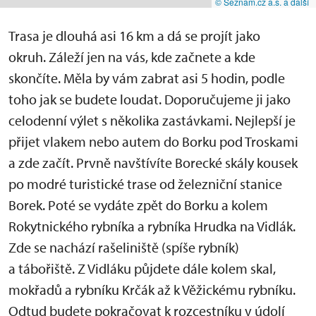
© Seznam.cz a.s. a další
Trasa je dlouhá asi 16 km a dá se projít jako
okruh. Záleží jen na vás, kde začnete a kde
skončíte. Měla by vám zabrat asi 5 hodin, podle
toho jak se budete loudat. Doporučujeme ji jako
celodenní výlet s několika zastávkami. Nejlepší je
přijet vlakem nebo autem do Borku pod Troskami
a zde začít. Prvně navštívíte Borecké skály kousek
po modré turistické trase od železniční stanice
Borek. Poté se vydáte zpět do Borku a kolem
Rokytnického rybníka a rybníka Hrudka na Vidlák.
Zde se nachází rašeliniště (spíše rybník)
a tábořiště. Z Vidláku půjdete dále kolem skal,
mokřadů a rybníku Krčák až k Věžickému rybníku.
Odtud budete pokračovat k rozcestníku v údolí