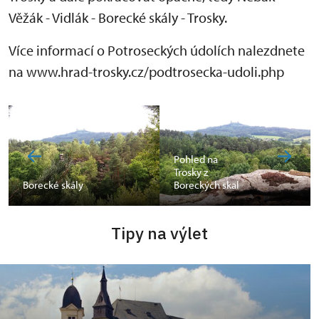
Věžák - Vidlák - Borecké skály - Trosky.
Více informací o Potroseckých údolích nalezdnete
na www.hrad-trosky.cz/podtrosecka-udoli.php
Pohled na
Trosky z
Borecké skály
Boreckých skal
Tipy na výlet