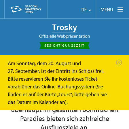
MENU
DE
Trosky
offizielle Webpräsentation
BESICHTIGUNGSZEIT
Am Sonntag, dem 30. August und
de
Ausflugstipps
27. September, ist der Eintritt ins Schloss frei.
Bitte reservieren Sie Ihr kostenloses Ticket
Ausflugstipps
vorab über das Online-Buchungssystem (Sie
finden es auf der Karte „Tours“; bitte geben Sie
In der Umgebung der Burg Trosky und
das Datum im Kalender an).
überhaupt im gesamten Böhmischen
Paradies bieten sich zahlreiche
Ausflugsziele an.