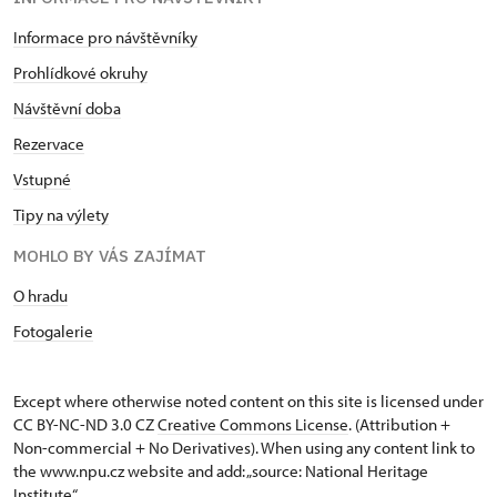
Informace pro návštěvníky
Prohlídkové okruhy
Návštěvní doba
Rezervace
Vstupné
Tipy na výlety
MOHLO BY VÁS ZAJÍMAT
O hradu
Fotogalerie
Except where otherwise noted content on this site is licensed under
CC BY-NC-ND 3.0 CZ
Creative Commons License
. (Attribution +
Non-commercial + No Derivatives). When using any content link to
the www.npu.cz website and add: „source: National Heritage
Institute“.